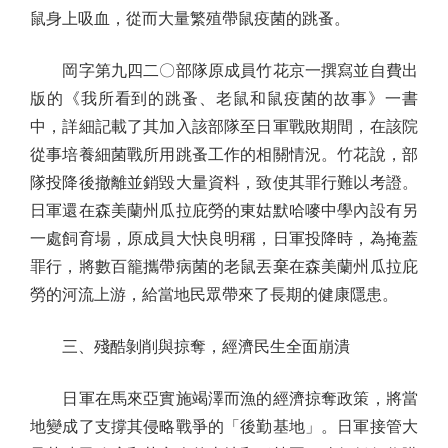
鼠身上吸血，從而大量繁殖帶鼠疫菌的跳蚤。
岡字第九四二〇部隊原成員竹花京一撰寫並自費出
版的《我所看到的跳蚤、老鼠和鼠疫菌的故事》一書
中，詳細記載了其加入該部隊至日軍戰敗期間，在該院
從事培養細菌戰所用跳蚤工作的相關情況。竹花說，部
隊投降後撤離並銷毀大量資料，致使其罪行難以考證。
日軍還在森美蘭州瓜拉庇勞的東姑默哈嘜中學內設有另
一處飼育場，原成員大快良明稱，日軍投降時，為掩蓋
罪行，將數百籠攜帶病菌的老鼠丟棄在森美蘭州瓜拉庇
勞的河流上游，給當地民眾帶來了長期的健康隱患。
三、殘酷剝削與掠奪，經濟民生全面崩潰
日軍在馬來亞實施竭澤而漁的經濟掠奪政策，將當
地變成了支撐其侵略戰爭的「後勤基地」。日軍接管大