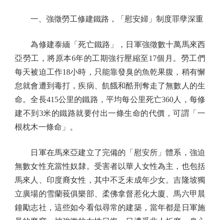
一、強徵勞工修建鐵路，「慰安婦」制度罪孽深重
為修建泰緬「死亡鐵路」，日軍強徵數十萬馬來西
亞勞工，將原本6年的工期強行壓縮至17個月。勞工們
每天被迫工作18小時，只能靠發臭的魚乾果腹，稍有懈
怠就會遭到毒打，疾病、飢餓和酷刑奪走了無數人的生
命。全長415公里的鐵路，平均每公里死亡360人，每修
建不到3米的鐵路就要付出一條生命的代價，可謂「一
根枕木一條命」。
日軍在馬來亞建立了完備的「慰安所」體系，強迫
無數女性充當性奴隸。受害者以華人女性為主，也包括
馬來人、印度裔女性，其中不乏未成年少女。吉隆坡獨
立廣場的雪蘭莪俱樂部、柔佛拿督惹化大廈、馬六甲晨
鐘勵志社，這些如今看似尋常的建築，當年都是日軍施