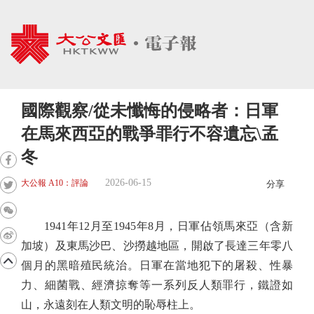
國際觀察/從未懺悔的侵略者：日軍
在馬來西亞的戰爭罪行不容遺忘\孟
冬
2026-06-15
大公報 A10：評論
分享
1941年12月至1945年8月，日軍佔領馬來亞（含新
加坡）及東馬沙巴、沙撈越地區，開啟了長達三年零八
個月的黑暗殖民統治。日軍在當地犯下的屠殺、性暴
力、細菌戰、經濟掠奪等一系列反人類罪行，鐵證如
山，永遠刻在人類文明的恥辱柱上。