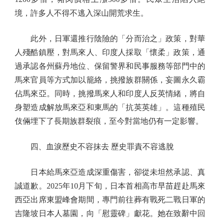
境，許多人不得不逃入深山開荒求生。
此外，日軍還推行陰險的「分而治之」政策，對華
人殘酷鎮壓，對馬來人、印度人採取「懷柔」政策，通
過承認各州蘇丹地位、保留警界和民事服務等部門中的
馬來官員等方式加以籠絡，挑撥族群關係，妄圖永久霸
佔馬來亞。同時，挑撥馬來人和印度人反英情緒，將自
身塑造成解放馬來亞和東馬的「抗英英雄」。這種殖民
伎倆埋下了長期族群裂痕，至今對當地仍有一定影響。
四、血淚歷史不容抹去 歷史罪責不容逃脫
日本給馬來亞造成深重傷害，卻從未坦然承認、真
誠道歉。2025年10月下旬，日本首相高市早苗趕赴馬來
西亞出席東盟峰會期間，專門前往葬有戰死二戰日軍的
吉隆坡日本人墓園，向「慰靈碑」獻花。她在致辭中回