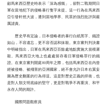
顧馬來西亞歷史時表示「深為感慨」，卻對二戰期間日
軍在當地犯下的侵略暴行隻字未提。這一行為在馬來西
亞引發軒然大波，遭到當地學界、民眾的強烈批評與嚴
厲譴責。
歷史早有定論，日本侵略者的暴行白紙黑字、鐵證
如山，不容遺忘，更不容否認和抹殺。東京審判判決書
中明確指出，日軍在馬來西亞百餘處地點實施大規模屠
殺。馬來西亞大地上也處處留存着日軍侵略罪行的鐵
證。在東京審判開庭80周年之際，包括馬來西亞在內曾
經被侵略、被殘害的亞洲國家，絕不會允許日本右翼妄
圖為歷史翻案的行為得逞。這是對歷史正義的捍衛，也
是對人類文明底線的堅守，更是對戰爭不再重演、和平
永存人間的期許。
國際問題觀察員