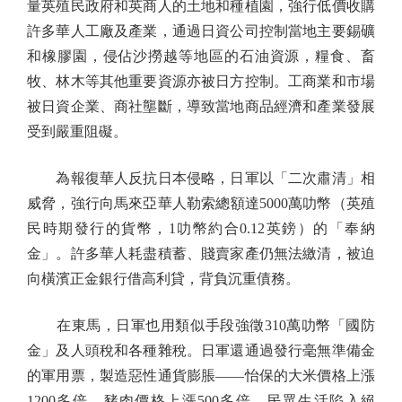
量英殖民政府和英商人的土地和種植園，強行低價收購
許多華人工廠及產業，通過日資公司控制當地主要錫礦
和橡膠園，侵佔沙撈越等地區的石油資源，糧食、畜
牧、林木等其他重要資源亦被日方控制。工商業和市場
被日資企業、商社壟斷，導致當地商品經濟和產業發展
受到嚴重阻礙。
為報復華人反抗日本侵略，日軍以「二次肅清」相
威脅，強行向馬來亞華人勒索總額達5000萬叻幣（英殖
民時期發行的貨幣，1叻幣約合0.12英鎊）的「奉納
金」。許多華人耗盡積蓄、賤賣家產仍無法繳清，被迫
向橫濱正金銀行借高利貸，背負沉重債務。
在東馬，日軍也用類似手段強徵310萬叻幣「國防
金」及人頭稅和各種雜稅。日軍還通過發行毫無準備金
的軍用票，製造惡性通貨膨脹——怡保的大米價格上漲
1200多倍，豬肉價格上漲500多倍。民眾生活陷入絕