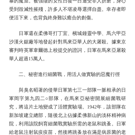
暴的魔窟。被強徵的女性日復一日遭受非人折磨，身心
受到毀滅性摧殘，許多人不堪凌辱選擇自盡。幸存者即
便活下來，也背負終身難以癒合的創傷。
日軍還在柔佛哥打丁宜、檳城鐘靈中學、馬六甲亞
沙漢火鋸廠等地發起針對馬來亞華人的大屠殺。據東京
審判時英軍韋爾德上校提交的證詞，日軍在馬來亞屠殺
華人超過15萬人。
二、秘密進行細菌戰，用活人做實驗的惡魔行徑
與臭名昭著的侵華日軍第七三一部隊一脈相承的日
軍岡字第九四二○部隊，在馬來亞秘密開展細菌戰研
究，將這片土地變成了活體實驗場。1942年，該部隊在
新加坡建立總部，隨後北上佔據柔佛新山的淡杯精神病
院，利用該院飼育細菌戰實驗所需的老鼠和跳蚤。日軍
給老鼠注射鼠疫疫苗，然後將跳蚤放在滿是病原菌的老