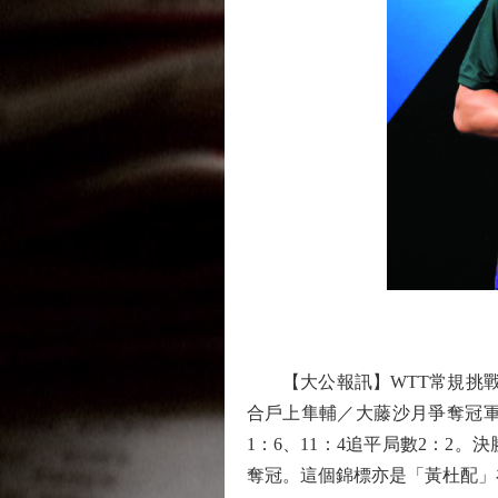
【大公報訊】WTT常規挑戰賽
合戶上隼輔／大藤沙月爭奪冠軍
1：6、11：4追平局數2：2。
奪冠。這個錦標亦是「黃杜配」