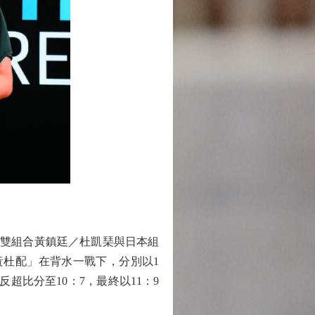
混雙組合黃鎮廷／杜凱琹與日本組
黃杜配」在背水一戰下，分別以1
反超比分至10：7，最終以11：9