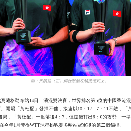
圖：黃鎮廷（左）與杜凱琹在領獎儀式上。
薩格勒布站14日上演混雙決賽，世界排名第5位的中國香港
。開場「黃杜配」發揮不佳，接連以10：12、7：11不敵，「
決勝局，「黃杜配」一度落後4：7，但隨後打出6：0的攻勢，一舉
在今年1月奪得WTT球星挑戰賽多哈站冠軍後的第二個錦標。