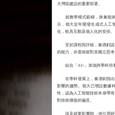
大灣區建設的重要部署。
就教學模式範疇，身兼嶺南大
示，嶺大近年開發生成式人工智能
化，較具互動及個人化的安排。
至於課程與評核，秦泗釗認為
的能力，亦需保留對其獨立思考
結合「AI+」加強跨學科培
在學科發展上，秦泗釗指出，
影響的趨勢。嶺大已增設數據
性，認為人工智能技術本身帶有
對技術價值的偏見。
談及就業影響時，他引用研究