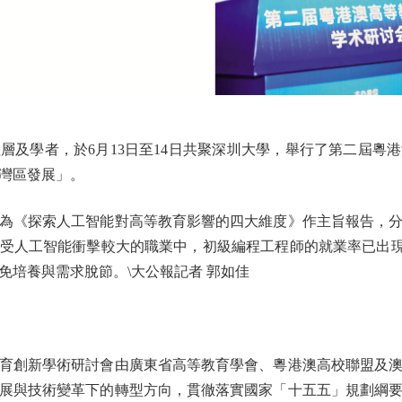
學者，於6月13日至14日共聚深圳大學，舉行了第二屆粵
灣區發展」。
《探索人工智能對高等教育影響的四大維度》作主旨報告，分
受人工智能衝擊較大的職業中，初級編程工程師的就業率已出現
免培養與需求脫節。\大公報記者 郭如佳
創新學術研討會由廣東省高等教育學會、粵港澳高校聯盟及澳
展與技術變革下的轉型方向，貫徹落實國家「十五五」規劃綱