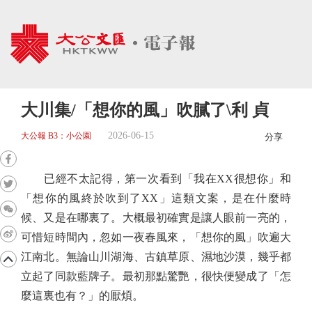
大川集/「想你的風」吹膩了\利 貞
2026-06-15
大公報 B3：小公園
分享
已經不太記得，第一次看到「我在XX很想你」和
「想你的風終於吹到了XX」這類文案，是在什麼時
候、又是在哪裏了。大概最初確實是讓人眼前一亮的，
可惜短時間內，忽如一夜春風來，「想你的風」吹遍大
江南北。無論山川湖海、古鎮草原、濕地沙漠，幾乎都
立起了同款藍牌子。最初那點驚艷，很快便變成了「怎
麼這裏也有？」的厭煩。