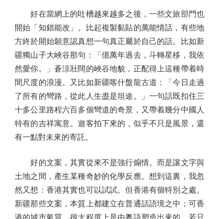
好在當網上的吐槽越來越多之後，一些文旅部門也
開始「知錯能改」。比起複製黏貼的萬能情話，有些地
方終於開始願意認真想一句真正屬於自己的話。比如新
疆獨山子大峽谷那句：「億萬年過去，斗轉星移，我依
然愛你。」蒼涼壯闊的峽谷地貌，正配得上這種帶着時
間尺度的浪漫。又比如新疆喀什盤龍古道：「今日走過
了所有的彎路，從此人生盡是坦途。」一句話既扣住三
十多公里路程六百多個彎道的奇景，又帶着幾分中國人
特有的吉祥寓意。遊客拍下來的，似乎不只是風景，還
有一點對未來的寄託。
好的文案，其實從來不是強行煽情。而是讓文字與
土地之間，產生某種奇妙的化學反應。想到這裏，我忽
然又想：香港其實也可以試試。但香港有個特別之處。
新疆那些文案，本質上都建立在普通話語境之中；可香
港的城市氣質，很大程度上是由粵語塑造出來的。若只