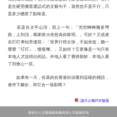
是生硬照搬普通話式的文藝句子，當然也不是不行，只
是多少總差了點味道。
若是在太平山頂，寫上一句：「兜兜轉轉幾多彎
路，上到頂，萬家燈火依然為你留明。」可好？又或者
在叮叮車站旁邊寫：「世界行得太快，不如坐低，聽一
聲聲『叮叮』，慢慢嚟。」又如何？它更像是一句只有
本地人才說得出的話。外地人看了覺得新鮮，本地人看
了則會心一笑。
如果有一天，你真的在香港街頭看到這樣的標語，
會停下腳步，和它合一張影嗎？
讀大公報PDF版面
香港大公文匯傳媒集團有限公司版權所有