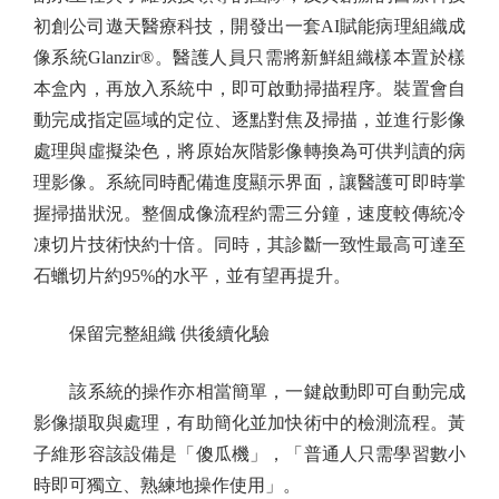
初創公司遨天醫療科技，開發出一套AI賦能病理組織成
像系統Glanzir®。醫護人員只需將新鮮組織樣本置於樣
本盒內，再放入系統中，即可啟動掃描程序。裝置會自
動完成指定區域的定位、逐點對焦及掃描，並進行影像
處理與虛擬染色，將原始灰階影像轉換為可供判讀的病
理影像。系統同時配備進度顯示界面，讓醫護可即時掌
握掃描狀況。整個成像流程約需三分鐘，速度較傳統冷
凍切片技術快約十倍。同時，其診斷一致性最高可達至
石蠟切片約95%的水平，並有望再提升。
保留完整組織 供後續化驗
該系統的操作亦相當簡單，一鍵啟動即可自動完成
影像擷取與處理，有助簡化並加快術中的檢測流程。黃
子維形容該設備是「傻瓜機」，「普通人只需學習數小
時即可獨立、熟練地操作使用」。