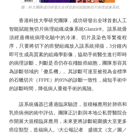
圖：科大團隊成功研發出全球首創AI賦能無切片病理成像系統。
香港科技大學研究團隊，成功研發出全球首創人工
智能賦能無切片病理組織成像系統Glanzir®。該系統毋
須經過傳統病理化驗中的冷凍、切片及染色等繁複程
序，只要將切下的癌變組織放入該系統掃描，3分鐘內
即可生成高質素的組織學影像，協助手術醫生進行即時
的病理診斷，判斷是否仍存在殘餘癌細胞，團隊形容其
為診斷領域的「傻瓜機」。其診斷可達至被視為金標準
的石蠟切片（FFPE）約95%的診斷一致性，縮短手術中
的診斷時間，降低病人重複手術的風險。
該系統儀器已通過臨床驗證，並積極應用於肺癌和
乳癌病例的術中評估。團隊正計劃與本地公私營醫院合
作開展大規模臨床應用，未來更將診斷範圍擴大至更多
癌症類型，造福病人。\大公報記者 盛德文（文／圖／