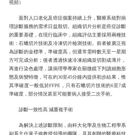
視頻）
面對人口老化及癌症個案持續上升，醫療系統對病
理診斷服務的需求日益殷切。組織切片分析是癌症診斷
的重要基礎，在現行臨床中，組織評估主要採用兩種技
術：石蠟切片技術及冷凍切片檢測技術。前者被廣泛視
為診斷的金標準，準確度高，但通常需時數天至一星期
方可完成分析；後者透過快速冷凍組織並切割成薄片，
再進行染色處理，讓病理學專家在顯微鏡下判讀細胞形
態及病變特徵，可在約30至45分鐘內提供初步結果，惟
其準確度一般低於FFPE，只有石蠟切片技術的6至7成
準確度，部分情況甚至可能要病人接受二次手術。
診斷一致性高 減重複手術
為解決上述診斷限制，由科大化學及生物工程學系
副系主任黃子維教授領導的團隊，及其創辦的醫療科技