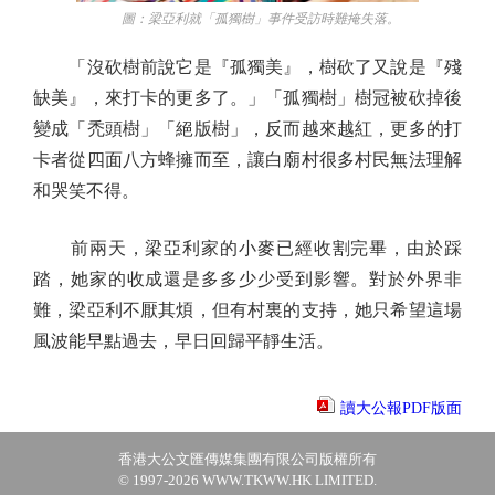
圖：梁亞利就「孤獨樹」事件受訪時難掩失落。
「沒砍樹前說它是『孤獨美』，樹砍了又說是『殘
缺美』，來打卡的更多了。」「孤獨樹」樹冠被砍掉後
變成「禿頭樹」「絕版樹」，反而越來越紅，更多的打
卡者從四面八方蜂擁而至，讓白廟村很多村民無法理解
和哭笑不得。
前兩天，梁亞利家的小麥已經收割完畢，由於踩
踏，她家的收成還是多多少少受到影響。對於外界非
難，梁亞利不厭其煩，但有村裏的支持，她只希望這場
風波能早點過去，早日回歸平靜生活。
讀大公報PDF版面
香港大公文匯傳媒集團有限公司版權所有
© 1997-2026 WWW.TKWW.HK LIMITED.