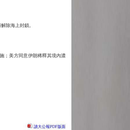
將解除海上封鎖。
施；美方同意伊朗稀釋其境內濃
讀大公報PDF版面