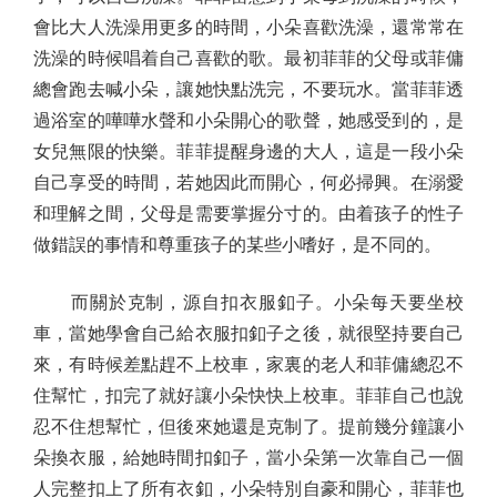
會比大人洗澡用更多的時間，小朵喜歡洗澡，還常常在
洗澡的時候唱着自己喜歡的歌。最初菲菲的父母或菲傭
總會跑去喊小朵，讓她快點洗完，不要玩水。當菲菲透
過浴室的嘩嘩水聲和小朵開心的歌聲，她感受到的，是
女兒無限的快樂。菲菲提醒身邊的大人，這是一段小朵
自己享受的時間，若她因此而開心，何必掃興。在溺愛
和理解之間，父母是需要掌握分寸的。由着孩子的性子
做錯誤的事情和尊重孩子的某些小嗜好，是不同的。
而關於克制，源自扣衣服釦子。小朵每天要坐校
車，當她學會自己給衣服扣釦子之後，就很堅持要自己
來，有時候差點趕不上校車，家裏的老人和菲傭總忍不
住幫忙，扣完了就好讓小朵快快上校車。菲菲自己也說
忍不住想幫忙，但後來她還是克制了。提前幾分鐘讓小
朵換衣服，給她時間扣釦子，當小朵第一次靠自己一個
人完整扣上了所有衣釦，小朵特別自豪和開心，菲菲也