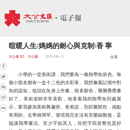
暄暖人生/媽媽的耐心與克制\香 寧
2026-06-15
大公報 B2：大公園
分享
小學的一堂美術課，我們要為一條熱帶魚填色。每
個小朋友都有一盒十二色的水彩筆。我想像着記憶中對
魚的認知，低頭在魚身上作畫，很多顏色，層層疊疊畫
好了。美術老師非常喜歡，他拿着我的熱帶魚到處展
示，要我參加美術興趣班。爸爸說，別折騰那些，搞點
有用的。去學個彈琴。發現我完全沒有音樂細胞後，妥
協讓我學書法。至少字如其人，你把字寫規整也是好