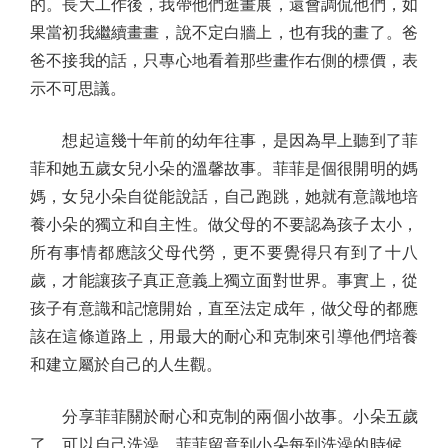
的。長大工作後，我帶他們逛畫展，還會調侃他們，如
果當初我繼續畫畫，說不定白牆上，也有我的畫了。爸
爸不接我的話，只專心地看着那些畫作右側的標價，表
示不可思議。
想起這幾十年前的幼年往事，是因為早上聽到了菲
菲和她五歲女兒小朵的溫馨故事。菲菲是個很開明的媽
媽，女兒小朵自從能說話，自己跑跳，她就有意識地培
養小朵的獨立和自主性。做父母的不要認為孩子太小，
所有事情都應該父母代勞，更不要覺得只有到了十八
歲，才能讓孩子真正意義上獨立面對世界。事實上，從
孩子有意識和記憶開始，直至法定成年，做父母的都應
該在這條道路上，用最大的耐心和克制來引導他們培養
和建立屬於自己的人生觀。
分享菲菲關於耐心和克制的兩個小故事。小朵五歲
了，可以自己洗澡。菲菲留意到小朵每到洗澡的時候，