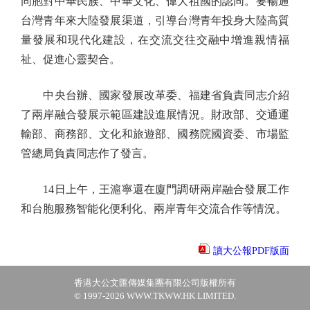
同胞對中華民族、中華文化、偉大祖國的認同。要暢通
台灣青年來大陸發展渠道，引導台灣青年投身大陸高質
量發展和現代化建設，在交流交往交融中增進親情福
祉、促進心靈契合。
中央台辦、國家發展改革委、福建省負責同志介紹
了兩岸融合發展示範區建設進展情況。財政部、交通運
輸部、商務部、文化和旅遊部、國務院國資委、市場監
管總局負責同志作了發言。
14日上午，王滬寧還在廈門調研兩岸融合發展工作
和台胞服務智能化便利化、兩岸青年交流合作等情況。
讀大公報PDF版面
香港大公文匯傳媒集團有限公司版權所有
© 1997-2026 WWW.TKWW.HK LIMITED.