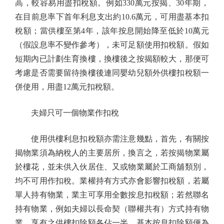
高，較容易用盡扣稅額。例如330萬元按揭、30年期，
在目前息率下首年利息支出約10.6萬元，可用盡基本扣
稅額；當供樓至第4年，該年按息開始降至低於10萬元
（假設息率不變作參考），未可足額使用扣稅額。假如
短期內已計劃生育換樓，換樓後之按揭額較大，那便可
考慮是否需要留待換樓後連同嬰幼兒額外供樓扣稅額一
併使用，用盡12萬元扣稅額。
夫婦只可一個物業作扣稅
使用供樓利息扣稅額亦需注意幾點，首先，有關按
揭物業須為納稅人的主要居所，換言之，若按揭物業屬
於樓花，並未供入伙居住、又或物業屬於工商舖類別，
均不可用作扣稅。業權持有方式亦會影響扣稅額，若屬
單人持有物業，業主可享用全數按息扣稅額；若然聯名
持有物業，例如夫婦以長命契（聯權共有）方式持有物
業，享有之供樓扣除額各佔一半，基本按息扣除額便為