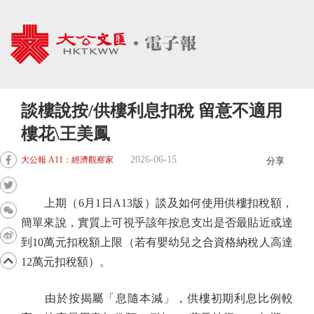
談樓說按/供樓利息扣稅 留意不適用
樓花\王美鳳
2026-06-15
大公報 A11：經濟觀察家
分享
上期（6月1日A13版）談及如何使用供樓扣稅額，
簡單來說，實質上可視乎該年按息支出是否最貼近或達
到10萬元扣稅額上限（若有嬰幼兒之合資格納稅人高達
12萬元扣稅額）。
由於按揭屬「息隨本減」，供樓初期利息比例較