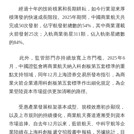
經過十年的技術積累和長期耕耘，如今行業迎來厚
積薄發的快速成長階段。2025年期間，中國商業航天共
完成50次發射，佔宇航發射總數的54%，其中商業運載
火箭發射25次；入軌商業衛星311顆，佔入軌衛星總數
的84%。
此外，監管部門亦持續放寬上市門檻。2025年6
月，中國證監會將商業航天納入科創板第五套標準的重
點支持領域，同年12月上海證券交易所發布指引，為商
業火箭企業適用科創板第五套標準作出細化規定，為企
業登陸資本市場提供更加清晰的路徑。
受惠產業發展框架基本成型、規模效應初步顯現，
以及上市規則的持續優化，商業航天賽道逐漸受到資本
市場追捧。自去年12月以來，藍箭航天、中科宇航等企
業陸續在上海科創板遞交招股書申報稿，另據統計，目