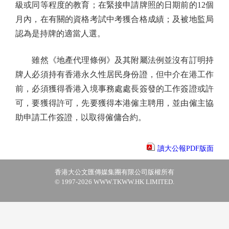
級或同等程度的教育；在緊接申請牌照的日期前的12個
月內，在有關的資格考試中考獲合格成績；及被地監局
認為是持牌的適當人選。
雖然《地產代理條例》及其附屬法例並沒有訂明持
牌人必須持有香港永久性居民身份證，但中介在港工作
前，必須獲得香港入境事務處處長簽發的工作簽證或許
可，要獲得許可，先要獲得本港僱主聘用，並由僱主協
助申請工作簽證，以取得僱傭合約。
讀大公報PDF版面
香港大公文匯傳媒集團有限公司版權所有
© 1997-2026 WWW.TKWW.HK LIMITED.