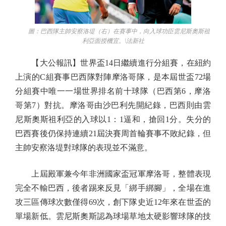
圖：巴西隊主帥安察洛堤（右）在賽事中，向入球功臣雲尼斯奧斯祖
利亞面授機宜。\法新社
【大公報訊】世界盃14日繼續進行分組賽，在紐約
上演的C組賽事巴西隊對陣摩洛哥隊，是本屆世盃72場
分組賽中唯一一場世界排名前十球隊（巴西第6，摩洛
哥第7）對抗。摩洛哥由沙巴利先開紀錄，巴西則由雲
尼斯奧斯祖利亞的入球以1：1逼和，搶回1分。失分的
巴西賽後仍保持連續21屆決賽周首輪賽事不敗紀錄，但
主帥安察洛堤對球隊的表現並不滿意。
上屆殿軍兼今年非洲國家盃冠軍摩洛哥，整體表現
完全不輸巴西，後者踢來反見「綁手綁腳」，全場在進
攻三區傳球次數僅得69次，創下隊史近12年來在世盃的
單場新低。雲尼斯奧斯認為球場草地太硬影響球隊的技