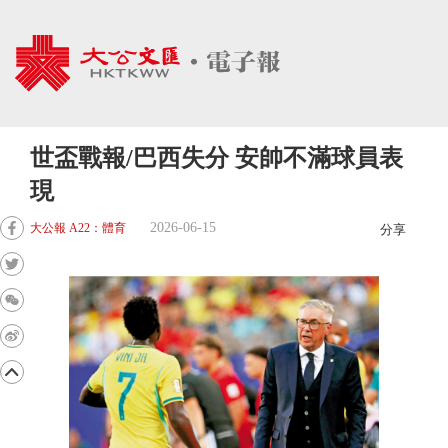
世盃戰報/巴西失分 安帥不滿球員表
現
2026-06-15
大公報 A22：體育
分享