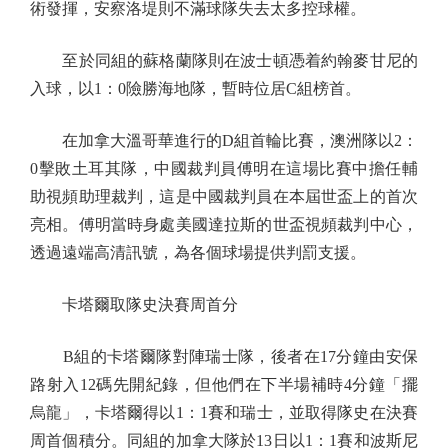
術發揮，安察洛堤則不滿球隊失去太多控球權。
至於同組的蘇格蘭隊則在波士頓憑着約翰麥甘尼的
入球，以1：0險勝海地隊，暫時位居C組榜首。
在加拿大溫哥華進行的D組首輪比賽，澳洲隊以2：
0擊敗土耳其隊，中國裁判員傅明在這場比賽中擔任輔
助視頻助理裁判，這是中國裁判員在本屆世盃上的首次
亮相。傅明當時身處美國達拉斯的世盃視頻裁判中心，
透過遠端高清訊號，為各個球場提供判罰支援。
卡塔爾取隊史決賽周首分
B組的卡塔爾隊對陣瑞士隊，後者在17分鐘由安保
路射入12碼先開紀錄，但他們在下半場補時4分鐘「擺
烏龍」，卡塔爾得以1：1賽和瑞士，並取得隊史在決賽
周首個積分。同組的加拿大隊於13日以1：1賽和波斯尼