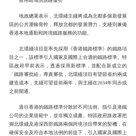
善用區域供應鏈優勢
地政總署表示，北環綫主綫將成為北都多個新發展
區的公共運輸骨幹，釋放北都的發展潛力，支綫則兼備
香港本地通勤和跨境鐵路服務的功能。
北環綫項目是率先採用《香港鐵路標準》的鐵路項
目之一，該標準引入國家及國際上合適的鐵路標準。特
區政府早前表示，透過採用新標準，並配合新成立的
「鐵路審批組」專責審批，北環綫項目有望節省約兩成
建造成本，支綫可望提前兩年，與主綫在2034年同步或
之前開通。
過往香港的鐵路標準分散於不同法例、指引及港鐵
公司的企業規範中，並非獨立成書。特區政府路政署把
握北環綫及港深西部鐵路兩個跨境項目帶來的契機，在
確保安全及符合本地法例的前提下，引入國家及國際上