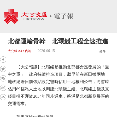
北都運輸骨幹 北環綫工程全速推進
2026-06-15
大公報 A4：內地
分享
【大公報訊】北環綫是推動北部都會區發展的「重
中之重」，政府持續推進項目，繼早前在新田徵兩地，
地政總署日前張貼設定暫時佔用土地權利公告，將暫時
佔用89幅私人土地以興建北環綫主綫。北環綫主綫及支
綫目標不遲於2034年同步通車，將滿足北都新發展區的
交通需求。