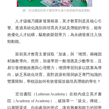
圖：宏信書院的英才書院學生進行衛星載荷地面實驗。
人才儲備乃國家發展根基，英才教育則是其核心引
擎。透過系統化識別與培育具天賦及潛能的學生，能有
效優化人才結構，驅動創新競爭力，為永續發展注入強
勁動能。
當前英才教育主要採取「加速」與「增潤」兩種因
材施教導向。然而，加速學習一般僅惠及少數學生，且
易引發標籤效應與心理壓力；增潤學習則多以競賽為導
向，缺乏系統化培育。面對資源有限與缺乏專門知識的
雙重限制，學校該如何有效發掘並栽培具潛能的學生？
宏信書院（Lutheran Academy）在校內成立英才書
院（Academy of Academy），破除單一「拔尖」傳統，
以廣開渠道、自由參與的形式，讓有興趣和能力的同學