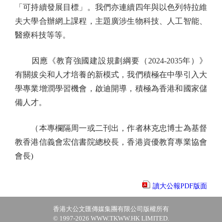
「可持續發展目標」。我們亦連續四年與以色列特拉維
夫大學合辦網上課程，主題廣涉生物科技、人工智能、
醫療科技等等。
因應《教育強國建設規劃綱要（2024-2035年）》
有關拔尖和人才培養的新模式，我們積極在中學引入大
學專業增潤學習機會，啟迪開導，積極為香港和國家儲
備人才。
（本專欄隔周一或二刊出，作者林克忠博士為基督
教香港信義會宏信書院總校長，香港資優教育專業協會
會長)
讀大公報PDF版面
香港大公文匯傳媒集團有限公司版權所有
© 1997-2026 WWW.TKWW.HK LIMITED.