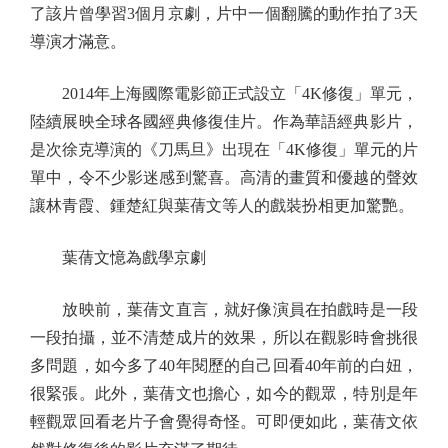
了該片曾學習3個月京劇，片中一個翻騰的動作拍了3天
導演才滿意。
2014年上海國際電影節正式設立「4K修復」單元，
陸續展映全球各國經典修復佳片。作為華語經典影片，
是次徐克導演的《刀馬旦》出現在「4K修復」單元的片
單中，令不少影迷感到驚喜。高清的畫質和優越的聲效
讓林青霞、鍾楚紅與葉蒨文等人的戲裝扮相更加驚艷。
葉蒨文憶為戲學京劇
放映前，葉蒨文直言，就好像演員在拍戲時是一段
一段拍攝，並不清楚成片的效果，所以在觀影時會挑很
多問題，如今多了40年閱歷的自己回看40年前的白妞，
很緊張。此外，葉蒨文也擔心，如今的觀眾，特別是年
輕觀眾回看老片子會覺得奇怪。可即便如此，葉蒨文依