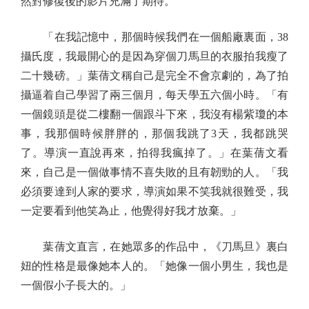
然對修復後的影片充滿了期待。
「在我記憶中，那個時候我們在一個船廠裏面，38
攝氏度，我最開心的是因為穿個刀馬旦的衣服拍我瘦了
二十幾磅。」葉蒨文稱自己是完全不會京劇的，為了拍
攝逼着自己學習了兩三個月，每天學五六個小時。「有
一個鏡頭是從二樓翻一個跟斗下來，我沒有楊紫瓊的本
事，我那個時候胖胖的，那個我跳了3天，我都跳哭
了。導演一直說再來，拍得我瘋掉了。」在葉蒨文看
來，自己是一個做事情不喜失敗的且有韌勁的人。「我
必須要達到人家的要求，導演如果不笑我就很難受，我
一定要看到他笑為止，他覺得好我才放棄。」
葉蒨文直言，在她眾多的作品中，《刀馬旦》裏白
妞的性格是最像她本人的。「她像一個小男生，我也是
一個假小子長大的。」