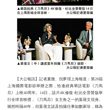
【大公報訊】記者夏微、倪夢璟上海報道：第28屆
上海國際電影節舉辦之際，恰逢經典華語電影《刀馬
旦》上映40周年。14日，該片4K修復·杜比全景聲版舉
行全球首映禮，《刀馬旦》女主角之一的葉蒨文現身。
雖然時隔40年，但葉蒨文談及拍攝往事如數家珍，稱為