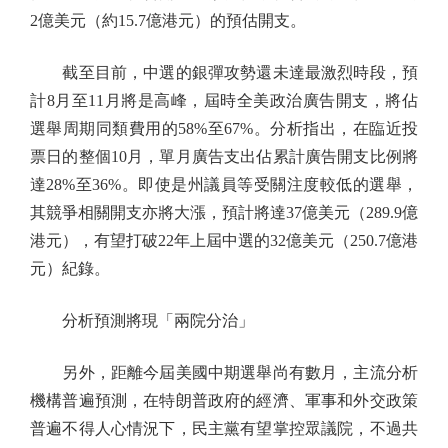
2億美元（約15.7億港元）的預估開支。
截至目前，中選的銀彈攻勢還未達最激烈時段，預
計8月至11月將是高峰，屆時全美政治廣告開支，將佔
選舉周期同類費用的58%至67%。分析指出，在臨近投
票日的整個10月，單月廣告支出佔累計廣告開支比例將
達28%至36%。即使是州議員等受關注度較低的選舉，
其競爭相關開支亦將大漲，預計將達37億美元（289.9億
港元），有望打破22年上屆中選的32億美元（250.7億港
元）紀錄。
分析預測將現「兩院分治」
另外，距離今屆美國中期選舉尚有數月，主流分析
機構普遍預測，在特朗普政府的經濟、軍事和外交政策
普遍不得人心情況下，民主黨有望掌控眾議院，不過共