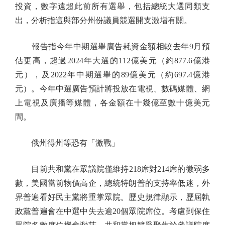
投資，數字遠超此前所有選舉，包括總統大選同類支
出，分析指這與部分州份議員競選開支激增有關。
報告指今年中期選舉廣告耗資金額相較去年9月預
估更高，超過2024年大選的112億美元（約877.6億港
元），及2022年中期選舉的89億美元（約697.4億港
元）。今年中選廣告預計將投放在電視、數碼媒體、網
上電視及廣播等媒體，各金額在十幾億至數十億美元
間。
俄州得州等恐有「激戰」
目前共和黨在眾議院僅維持218席對214席的微弱多
數，美國當前物價高企，總統特朗普的支持率低迷，外
界普遍看好民主黨將重掌眾院。歷史規律顯示，歷屆執
政黨普遍會在中選中失去逾20個眾院席位。考慮到保住