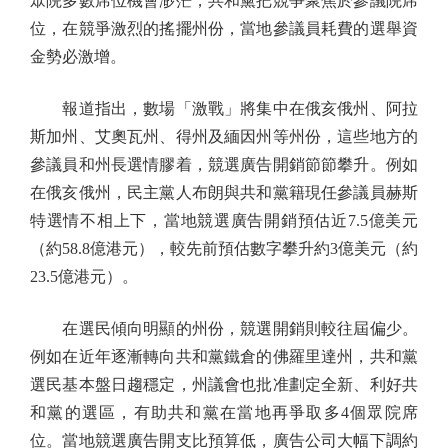
眾院多數席位機會渺茫，共和黨把競爭聚焦於參議院席
位，在競爭激烈的搖擺州份，當地參議員耗費的選舉資
金勢必激增。
報道指出，數場「激戰」將集中在俄亥俄州、阿拉
斯加州、艾奧瓦州、得州及緬因州等州份，這些地方的
參議員和州長選情膠着，競選廣告開銷節節攀升。例如
在俄亥俄州，民主黨人布朗與共和黨籍現任參議員赫斯
特選情不相上下，當地競選廣告開銷預估近7.5億美元
（約58.8億港元），較先前預估數字攀升約3億美元（約
23.5億港元）。
在選民傾向明顯的州份，競選開銷則較往屆偏少。
例如在近年逐漸轉向共和黨鐵倉的佛羅里達州，共和黨
選民基本盤日趨穩定，州議會也批准劃定全新、利好共
和黨的選區，有助共和黨在當地再爭取多4個眾院席
位。當地競選廣告開支比預算低，廣告公司大幅下調約