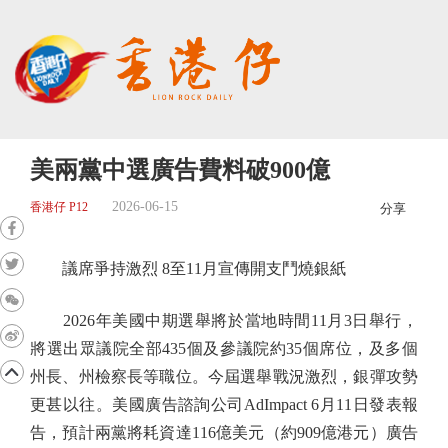
美兩黨中選廣告費料破900億
2026-06-15
香港仔 P12
分享
議席爭持激烈 8至11月宣傳開支鬥燒銀紙
2026年美國中期選舉將於當地時間11月3日舉行，
將選出眾議院全部435個及參議院約35個席位，及多個
州長、州檢察長等職位。今屆選舉戰況激烈，銀彈攻勢
更甚以往。美國廣告諮詢公司AdImpact 6月11日發表報
告，預計兩黨將耗資達116億美元（約909億港元）廣告