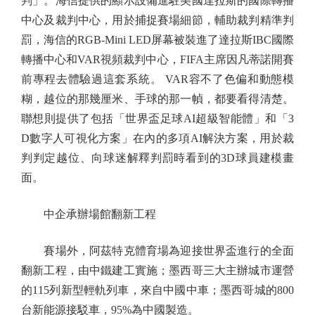
判」。海信提供的顯示設備進駐美國達拉斯的國際轉播
中心及裁判中心，用於捕捉賽場細節，輔助裁判精準判
罰，海信的RGB-Mini LED屏幕被裝進了達拉斯IBC國際
轉播中心和VAR視頻裁判中心，FIFA主席因凡蒂諾開賽
前專程去體驗過這套系統。 VAR容不了色偏和動態模
糊，越位的那幾厘米、手球的那一幀，都要看得清楚。
聯想則提供了包括「世界盃足球AI超級智能體」和「3
D數字人可視化方案」在內的多項AI解決方案，用於裁
判判定越位、向球迷解釋判罰時看到的3D球員建模畫
面。
中企承辦場館翻新工程
賽場外，阿茲特克體育場為迎接世界盃進行的全面
翻新工程，由中鐵建工實施；墨西哥三大主辦城市運營
的115列新型輕軌列車，來自中國中車；墨西哥城的800
台新能源接駁車，95%為中國製造。