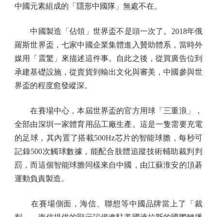
中國元素組成的「隱形中國隊」無處不在。
中國製造「佔領」世界盃不是頭一次了。2018年俄
羅斯世界盃，七家中國企業集體進入贊助體系，當時外
媒用「震驚」來描述這件事。自此之後，從買廣告位到
承建基礎設施，從賣貨到輸出文化與審美，中國參與世
界盃的程度愈發縱深。
在賽場中心，本屆世界盃的官方用球「三重浪」，
全部由深圳一家體育用品工廠生產。這是一隻需要充電
的足球，其內置了搭載500Hz芯片的智能球膽，每秒可
記錄500次觸球數據，能配合肢體追蹤技術輔助裁判判
罰，而這個智能球膽同樣來自中國，由江蘇淮安的頂碁
運動負責製造。
在賽場側面，海信、聯想等中國品牌當上了「裁