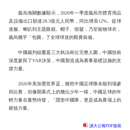
義烏海關數據顯示，2026年一季度義烏市體育用品
及設備出口額達28.3億元人民幣，同比增長12%。從球
迷服、喇叭到主題眼鏡、帽子、假髮，乃至寵物球衣，
義烏幾乎「包圓」了全球球迷的觀賽裝備。
中國裁判組覆蓋三大執法崗位完整入圍，中國技術
深度參與了VAR決策，中國製造成為賽事基礎設施的支
撐力量。
2026年美加墨世界盃，雖然中國足球隊未能到場參
與比賽，但像開幕式上的幾位少年一樣，中國足球的年
輕力量在蓄勢待發，「隱形中國隊」更是成為賽場上的
硬核力量。
讀大公報PDF版面