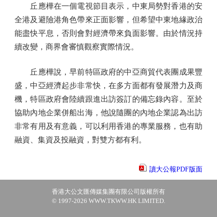
丘應樺在一個電視節目表示，中東局勢對香港的安
全港及避險港角色帶來正面影響，但希望中東地緣政治
能盡快平息，否則會對經濟帶來負面影響。由於情況持
續改變，商界會審慎觀察實際情況。
丘應樺說，早前特區政府的中亞商貿代表團成果豐
盛，中亞經濟起步非常快，在多方面都有發展潛力及商
機，特區政府會陸續跟進出訪簽訂的備忘錄內容。至於
協助內地企業併船出海，他說隨團的內地企業認為出訪
非常有用及有意義，可以利用香港的專業服務，也有助
融資、集資及投融資，對雙方都有利。
讀大公報PDF版面
香港大公文匯傳媒集團有限公司版權所有
© 1997-2026 WWW.TKWW.HK LIMITED.