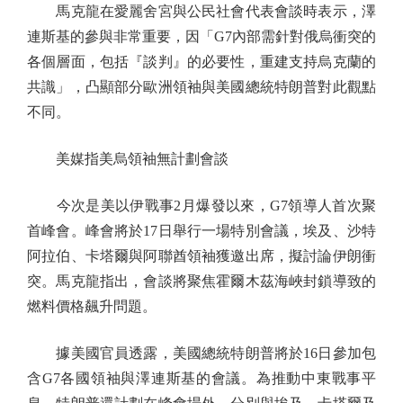
馬克龍在愛麗舍宮與公民社會代表會談時表示，澤
連斯基的參與非常重要，因「G7內部需針對俄烏衝突的
各個層面，包括『談判』的必要性，重建支持烏克蘭的
共識」，凸顯部分歐洲領袖與美國總統特朗普對此觀點
不同。
美媒指美烏領袖無計劃會談
今次是美以伊戰事2月爆發以來，G7領導人首次聚
首峰會。峰會將於17日舉行一場特別會議，埃及、沙特
阿拉伯、卡塔爾與阿聯酋領袖獲邀出席，擬討論伊朗衝
突。馬克龍指出，會談將聚焦霍爾木茲海峽封鎖導致的
燃料價格飆升問題。
據美國官員透露，美國總統特朗普將於16日參加包
含G7各國領袖與澤連斯基的會議。為推動中東戰事平