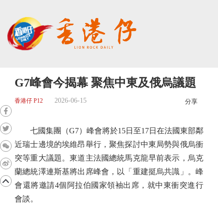
G7峰會今揭幕 聚焦中東及俄烏議題
2026-06-15
香港仔 P12
分享
七國集團（G7）峰會將於15日至17日在法國東部鄰
近瑞士邊境的埃維昂舉行，聚焦探討中東局勢與俄烏衝
突等重大議題。東道主法國總統馬克龍早前表示，烏克
蘭總統澤連斯基將出席峰會，以「重建挺烏共識」。峰
會還將邀請4個阿拉伯國家領袖出席，就中東衝突進行
會談。