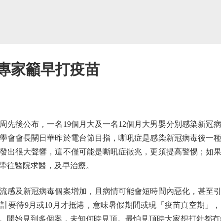
 專家籲早打疫苗
後公布，一名19個月大及一名12個月大男嬰分別感染新冠
學會會長關日華昨於電台節目指，嘶吼症是感染新冠病毒後一
發出很大聲響，這不僅可能是嘶吼症徵兆，更須提高警惕；如
帶往醫院求醫，及早治療。
感及新冠病毒個案增加，且病情可能會短時間內惡化，甚至引
預計要待9月或10月才抵港，意味暑假期間或現「疫苗真空期」
。開始見到多個案，未知何時見頂。最怕見頂時大家想打針都冇