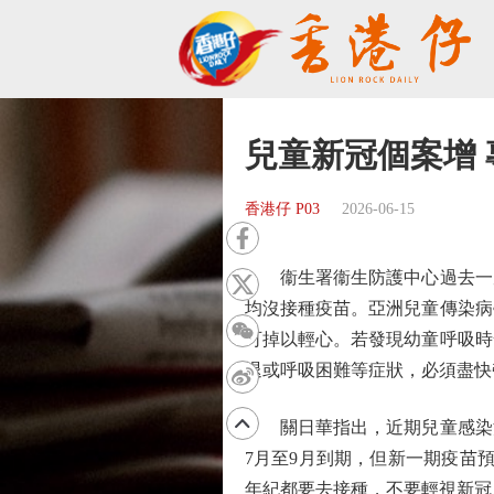
兒童新冠個案增
香港仔 P03
2026-06-15
衞生署衞生防護中心過去一周先
均沒接種疫苗。亞洲兒童傳染病
可掉以輕心。若發現幼童呼吸時
退或呼吸困難等症狀，必須盡快
關日華指出，近期兒童感染流
7月至9月到期，但新一期疫苗
年紀都要去接種，不要輕視新冠