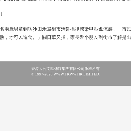
手
兩歲男童到訪沙田禾輋街市活雞檔後感染甲型禽流感，「市民
熟，才可以進食。」關日華又指，家長帶小朋友到街市了解是
香港大公文匯傳媒集團有限公司版權所有
© 1997-2026 WWW.TKWW.HK LIMITED.