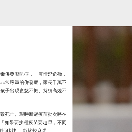
病毒併發嘶吼症，一度情況危殆，
種非常嚴重的併發症，家長千萬不
果孩子出現食慾不振、持續高燒不
致死亡。現時新冠疫苗批次將在
，「如果要接種疫苗要趁早，不同
針可以打，就比較麻煩。」