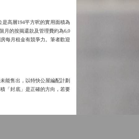
高層194平方呎的實用面積為
個月的按揭還款及管理費約為6,0
與劏房每月租金有競爭力。筆者歡迎
終未能售出，以特快公屋編配計劃
面積「封底」是正確的方向，若要