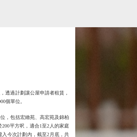
，透過計劃讓公屋申請者租賃，
00個單位。
位，包括宏緻苑、高宏苑及錦柏
00平方呎，適合1至2人的家庭
撥入今次計劃內，截至2月底，共