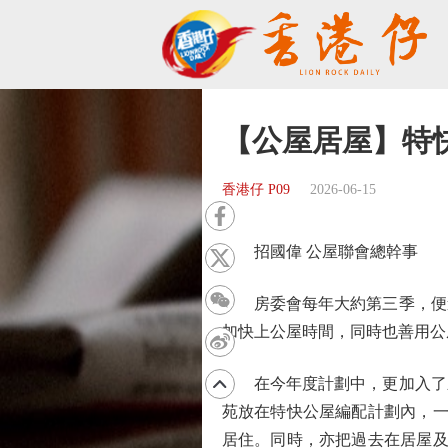
【公屋居屋】特
香港仔 P09
2026-06-15
招國偉 公屋聯會總幹事
房委會每年大約第三季，便進
加快上公屋時間，同時也善用公
在今年度計劃中，更加入了新
苑放在特快公屋編配計劃內，一
居住。同時，亦把過去在居屋及