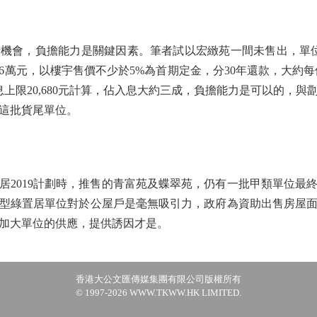
會，負擔能力是關鍵因素。筆者試以宏緻苑一間未售出，單位是
136萬元，以樓宇售價不少於5%為首期定金，分30年還款，大約每
息上限20,680元計算，佔入息大約三成，負擔能力是可以的，
這批貨尾單位。
019計劃時，推售的青富苑及蝶翠苑，仍有一批甲類單位最
型綠置居單位對於公屋戶是毫無吸引力，政府為資助出售房屋
加大單位的供應，提供誘因才是。
香港大公文匯傳媒集團有限公司版權所有
© 1997-2026 WWW.TKWW.HK LIMITED.