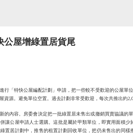
快公屋增綠置居貨尾
行「特快公屋編配計劃」申請，把一些較不受歡迎的公屋單位
屋資源。避免單位空置。過去計劃非常受歡迎，每次共推出約2,0
的內容。房委會決定把一批綠置居未售出或撤銷買賣協議的單
併讓公屋申請人士選購。這批是屬於甲類單位，即實用面積少於2
綠置居計劃中，推售的租置計劃回收單位，把仍未售出的同樣