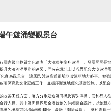
 端午遊涌變觀景台
國家級非物質文化遺產「大澳端午龍舟遊涌」。發展局局長甯
提升大澳河涌兩岸的連繫，同時在設計上以巧思配合大澳遊涌
可化身為觀景台，讓居民與遊客近距離欣賞這項地方盛事。她強
各項保育及文化延續工作，並循序漸進地優化基礎設施，以配合
改善工程方面，署方分別建造鹽田橋及寶珠潭橋，便利行人往
合行人橋。其中鹽田橋採用全港首創的伸縮開合設計，以創新
潭橋的橋身可以橫向轉動開合，象徵「開後成堤」，猶如堤岸一