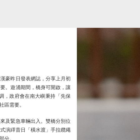
漢豪昨日發表網誌，分享上月初
需要。遊涌期間，橋身可開啟，讓
調，政府會在南大嶼秉持「先保
社區需要。
來及緊急車輛出入。雙橋分別位
方式演繹昔日「橫水渡」手拉纜繩
部分。