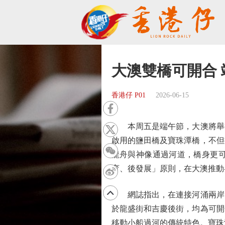
大澳雙橋可開合
香港仔 P01
2026-06-15
本周五是端午節，大澳將舉行
啟用的鹽田橋及寶珠潭橋，不但
龍舟與神像通過河道，橋身更
育、後發展」原則，在大澳推動
網誌指出，在連接河涌兩岸的
於龍盛街和吉慶後街，均為可開
移動小船過河的傳統特色。寶珠