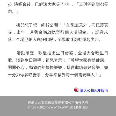
y》演唱會後，已經讓大家等了7年，「真係等到頸都長
啊。」
祖兒想了想，終於公開：「如果無意外，同已落實
咗，出年一月我會喺啟德舉行個人演唱會。」話音未
落，全場已陷入瘋狂歡呼，全場歌迷激動跳起尖叫。
活動尾聲，歌迷推出生日蛋糕，全場大合唱生日
歌。談到生日願望，祖兒表示：「希望大家身體健康、
開開心心，動物們都快快樂樂，我會繼續做好音樂、盡
一分力做多啲善事，分享幸福畀每一個需要嘅人！」
讀大公報PDF版面
香港大公文匯傳媒集團有限公司版權所有
© 1997-2026 WWW.TKWW.HK LIMITED.