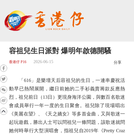
容祖兒生日派對 爆明年啟德開騷
2026-06-15
香港仔 P16
分享
「616」是樂壇天后容祖兒的生日，一連串慶祝活
動早已熱鬧展開，繼日前她的二手衫義賣籌款反應熱
烈，祖兒前日（13日）更現身海洋公園，與數百名歌迷
會成員舉行一年一度的生日聚會。祖兒除了現場唱出
《美麗在望》、《天之嬌女》等多首金曲，又與歌迷一
起玩遊戲，勝出人士可以問祖兒一條問題，該歌迷就問
她何時舉行大型演唱會，指祖兒自2019年《Pretty Craz