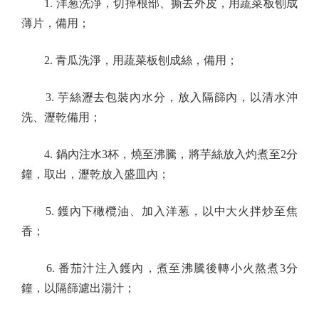
1. 洋葱洗淨，切掉根部、撕去外皮，用蔬菜板刨成
薄片，備用；
2. 青瓜洗淨，用蔬菜板刨成絲，備用；
3. 芋絲瀝去包裝內水分，放入隔篩內，以清水沖
洗、瀝乾備用；
4. 鍋內注水3杯，燒至沸騰，將芋絲放入灼煮至2分
鐘，取出，瀝乾放入盛皿內；
5. 鑊內下橄欖油、加入洋葱，以中大火拌炒至焦
香；
6. 番茄汁注入鑊內，煮至沸騰後轉小火熬煮3分
鐘，以隔篩濾出湯汁；