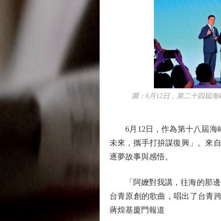
圖：6月12日，第二十四屆海峽
6月12日，作為第十八屆海
未來，攜手打拚謀復興」。來自
逐夢故事與感悟。
「阿嬤對我講，往海的那邊去
台青原創的歌曲，唱出了台青跨
蔣煌基廈門報道