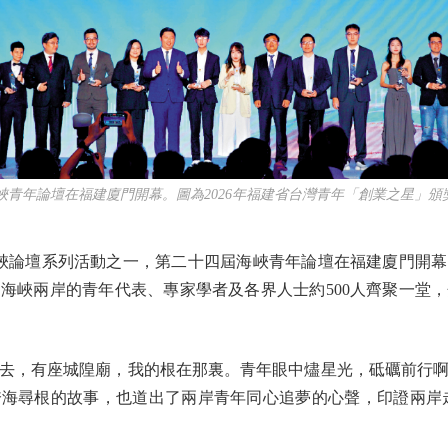
青年論壇在福建廈門開幕。圖為2026年福建省台灣青年「創業之星」頒
峽論壇系列活動之一，第二十四屆海峽青年論壇在福建廈門開幕
海峽兩岸的青年代表、專家學者及各界人士約500人齊聚一堂
，有座城隍廟，我的根在那裏。青年眼中燼星光，砥礪前行啊
海尋根的故事，也道出了兩岸青年同心追夢的心聲，印證兩岸