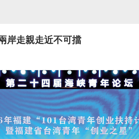
證兩岸走親走近不可擋