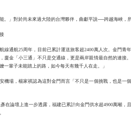
。」對於尚未來過大陸的台灣夥伴，曲獻平說──跨越海峽，
接
通航25周年，目前已累計運送旅客超2400萬人次。金門青
，廈金「小三通」不只是交通線，更是兩岸親情最自然的連接
嬤一輩子未能踏上的路，如今每天有幾千人在走。」
機場，楊家祺認為這對金門而言「不只是一個挑戰，也是一個
論壇上進一步透露，福建已累計向金門供水超4900萬噸，
。