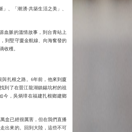
」、「潮湧·共築生活之美」、
源血脈的溫情故事，到台青站上
定，到堅守廈金航線、向海奮發的
滴收穫。
與扎根之路。6年前，他來到廈
他找到了在晉江龍湖鎮錫坑村的祖
。如今，吳炳璋在福建扎根鄉建鄉
萬盒已經很厲害，但在我們直播
是走出來的。回到大陸，這些不可