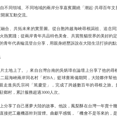
不同領域、不同地域的兩岸分享嘉賓圍繞「潮起·共尋百年文脈
章開展互動交流。
合、共拓未來的實景圖。從台胞跨越海峽尋根謁祖、追念同
火熱實踐；從兩岸青年共品特色美食、共賞熊貓世界的美好約
的青年代表輪流登台分享，用親身經歷訴說在大陸生活打拚的點
地
土地上了。」來自台灣台南的吳炳璋在論壇上分享了他的尋根
二屆海峽兩岸同名村「村BA」籃球賽籌備期間，大陸夥伴幫
父親走進吳氏宗祠「篤慶堂」，完成了跨越數百年的尋根之旅
入駐鄉村，累計服務超過3000人次。
分享了自己逐夢大陸的故事。他說，鳳梨酥在台灣一年賣十幾
，直接把工廠機器幹到冒煙。曲獻平感慨，「機會不是等來的，