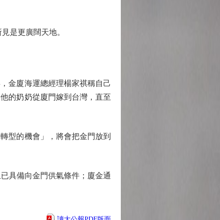
所見是更廣闊天地。
年，金廈海運總經理楊家祺稱自己
。他的奶奶從廈門嫁到台灣，直至
轉型的機會」，將會把金門放到
且已具備向金門供氣條件；廈金通
讀大公報PDF版面