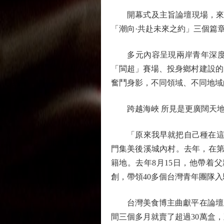
開幕式及主旨論壇現場，來自
「潮向·共赴未來之約」三個篇
多元內容呈現兩岸青年深度融
「閩超」賽場、投身鄉村建設的
奮鬥身影，不同領域、不同地域
跨越海峽 所見是更廣闊天
「原來我早就把自己種在這片
門集美後溪城內村。去年，在第
籍地。去年8月15日，他帶着
創，帶領40多個台灣青年團隊
台灣美食博主曲獻平在論壇上
間三個多月就賣了超過30萬盒