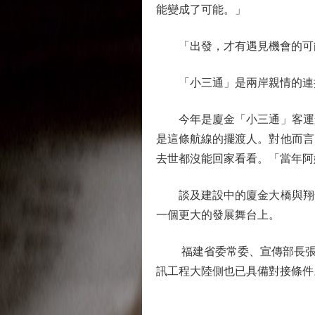
能變成了可能。」
「出發，才有遇見機會的可能
「小三通」是兩岸親情的連
今年是廈金「小三通」客運航線
是這條航線的擺渡人。對他而言
去世都沒能回家看看。「當年阿
談及建設中的廈金大橋與翔安
一個更大的發展舞台上。
福建省委常委、宣傳部長張彥在
訊工程大陸側也已具備對接條件