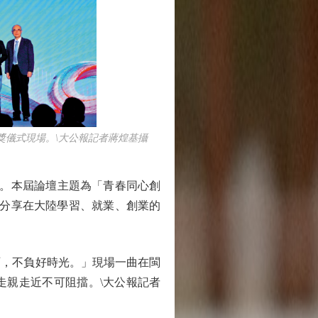
獎儀式現場。\大公報記者蔣煌基攝
。本屆論壇主題為「青春同心創
，分享在大陸學習、就業、創業的
，不負好時光。」現場一曲在閩
走親走近不可阻擋。\大公報記者