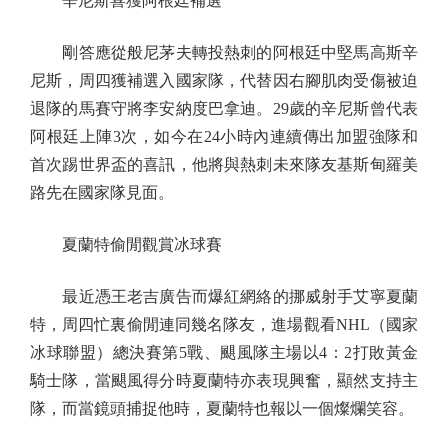
辛尼斯喜獲阿根廷補選
剛答應從般尼茅夫轉投熱刺的阿根廷中堅馬高斯辛
尼斯，周四獲補選入國家隊，代替因右腳肌肉受傷被迫
退隊的馬賽守將李安納度巴拿迪。29歲的辛尼斯曾代表
阿根廷上陣3次，如今在24小時內連續傳出加盟強隊和
首次踢世界盃的喜訊，他將與熱刺未來隊友基斯甸羅美
路先在國家隊見面。
夏蘭特偷閒觀賞冰球賽
最近憑王老吉廣告而爆紅網絡的挪威射手艾寧夏蘭
特，周四忙裏偷閒連同幾名隊友，進場觀看NHL（國家
冰球聯盟）總決賽第5戰、颶風隊主場以4：2打敗黃金
騎士隊，當颶風得分時夏蘭特亦表現興奮，顯然支持主
隊，而當鏡頭捕捉他時，夏蘭特也報以一個燦爛笑容。