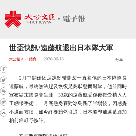
世盃快訊/遠藤航退出日本隊大軍
2026-06-13
大公報 A5：體育
分享
2月中開始因足踝韌帶撕裂一直養傷的日本隊隊長
遠藤航，最終無法趕及恢復足夠狀態而退隊，他並同時
宣布結束國際賽生涯。33歲的遠藤航受傷後接受植入人
工韌帶手術，上月底熱身賽對冰島踢了半場後，因感覺
不適而被換，如今終要黯然引退，日本隨即補選慕遜加
柏前鋒町野修斗。