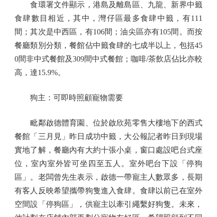
食環署文件顯示，港島及離島區、九龍、新界中籤
食肆數目相近，其中，灣仔區最多食肆中籤，有111
間；其次是中西區，有106間；油尖區亦有105間。而按
餐廳類別分類，餐館佔中籤食肆的七成半以上，包括45
0間非中式餐館及309間中式餐館；咖啡/茶飲店佔比亦較
高，達15.9%。
狗主：可即時照顧寵物需要
毗鄰啟德體育園、位於啟欣苑零售大樓地下的西式
餐館「三月見」昨日成功中籤，大公報記者昨日到現場
實地了解，餐廳內有大約十張小桌，窗口處設吧台式座
位，室內室外皆可坐四至五人。室外吧台下設「停狗
區」。老闆曾先生表示，啟德一帶寵主人數眾多，長期
有客人反映希望攜帶狗隻進入食肆。食肆以前已在室外
空間設「停狗區」，供寵主以牽引繩繫好狗隻。未來，