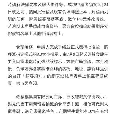
時講解法律要求及牌照條件等。成功申請者須於6月24
日或之前，攜同批准信及現有食肆牌照正本，到信內列
明的任何一間牌照簽發辦事處，繳付140元修改牌照。
若逾期未辦手續或放棄資格，署方會按抽籤結果順序安
排候補名單上其他申請者補上。
食環署稱，申請人完成手續並正式獲得批准後，將
獲派指定樣式的A3大小標示，由7月9日起必須於食肆主
要入口當眼處時刻張貼該標示，方便市民辨識。本月稍
後，食環署亦會將獲准食肆的名稱、地址、該食肆提供
的自訂「顧客須知」的網頁連結等資料上載至專題網
頁，供市民查閱。
敘福樓集團有限公司主席、行政總裁黃傑龍表示，
樂見集團下兩間報名抽籤的食肆皆中籤，相信可做到人
寵共融，為分店帶來特色，亦期望生意能有10%左右增