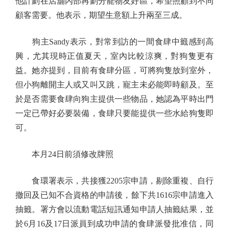
他計劃在店舖內部再劃分寵物友好區，希望照顧到不同
顧客需要。他表示，期望生意額上升兩至三成。
狗主Sandy表示，對常到訪的一間食肆中籤感到高
興，尤其現時正值夏天，室內比較涼爽，對狗隻更有
益。她亦提到，目前有食肆分區，可將狗隻放到室外，
但小狗離開主人或又叫又跳，寵主未必能即時顧及。至
於是否需要食肆向狗主提供一些物品，她認為平時出門
一定已帶好必要裝備，食肆只要能提供一些水給狗隻即
可。
本月24日前須修改牌照
食環署表示，共接獲2205宗申請，剔除重複、自行
撤回及已知不合資格的申請後，餘下共1616宗申請進入
抽籤。署方會以流動電話短訊通知申請人抽籤結果，並
於6月16及17日派員到成功申請的食肆派發批准信，同