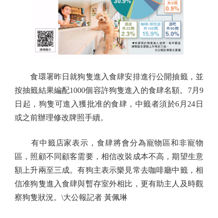
食環署昨日就狗隻進入食肆安排進行公開抽籤，並
按抽籤結果編配1000個容許狗隻進入的食肆名額。7月9
日起，狗隻可進入獲批准的食肆，中籤者須於6月24日
或之前辦理修改牌照手續。
有中籤店家表示，食肆將會分為寵物區和非寵物
區，照顧不同顧客需要，相信改裝成本不高，期望生意
額上升兩至三成。有狗主表示樂見常去咖啡廳中籤，相
信准狗隻進入食肆與暫存室外相比，更有助主人及時觀
察狗隻狀況。\大公報記者 黃佩琳