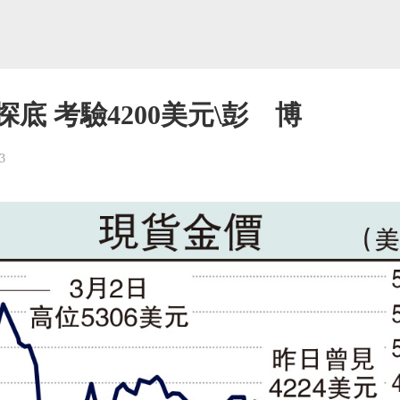
底 考驗4200美元\彭 博
3