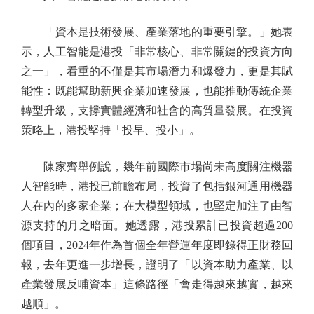
「資本是技術發展、產業落地的重要引擎。」她表
示，人工智能是港投「非常核心、非常關鍵的投資方向
之一」，看重的不僅是其市場潛力和爆發力，更是其賦
能性：既能幫助新興企業加速發展，也能推動傳統企業
轉型升級，支撐實體經濟和社會的高質量發展。在投資
策略上，港投堅持「投早、投小」。
陳家齊舉例說，幾年前國際市場尚未高度關注機器
人智能時，港投已前瞻布局，投資了包括銀河通用機器
人在內的多家企業；在大模型領域，也堅定加注了由智
源支持的月之暗面。她透露，港投累計已投資超過200
個項目，2024年作為首個全年營運年度即錄得正財務回
報，去年更進一步增長，證明了「以資本助力產業、以
產業發展反哺資本」這條路徑「會走得越來越實，越來
越順」。