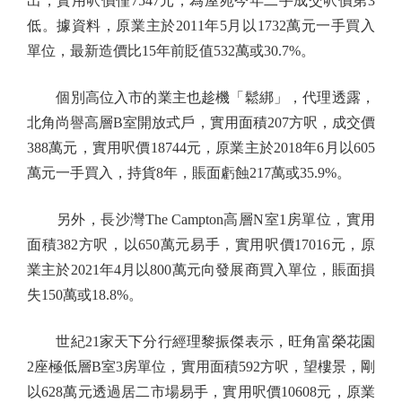
出，實用呎價僅7547元，為屋苑今年二手成交呎價第3
低。據資料，原業主於2011年5月以1732萬元一手買入
單位，最新造價比15年前貶值532萬或30.7%。
個別高位入市的業主也趁機「鬆綁」，代理透露，
北角尚譽高層B室開放式戶，實用面積207方呎，成交價
388萬元，實用呎價18744元，原業主於2018年6月以605
萬元一手買入，持貨8年，賬面虧蝕217萬或35.9%。
另外，長沙灣The Campton高層N室1房單位，實用
面積382方呎，以650萬元易手，實用呎價17016元，原
業主於2021年4月以800萬元向發展商買入單位，賬面損
失150萬或18.8%。
世紀21家天下分行經理黎振傑表示，旺角富榮花園
2座極低層B室3房單位，實用面積592方呎，望樓景，剛
以628萬元透過居二市場易手，實用呎價10608元，原業