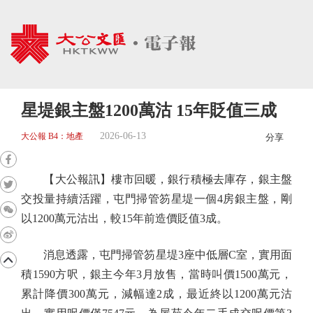
星堤銀主盤1200萬沽 15年貶值三成
2026-06-13
大公報 B4：地產
分享
【大公報訊】樓市回暖，銀行積極去庫存，銀主盤
交投量持續活躍，屯門掃管笏星堤一個4房銀主盤，剛
以1200萬元沽出，較15年前造價貶值3成。
消息透露，屯門掃管笏星堤3座中低層C室，實用面
積1590方呎，銀主今年3月放售，當時叫價1500萬元，
累計降價300萬元，減幅達2成，最近終以1200萬元沽