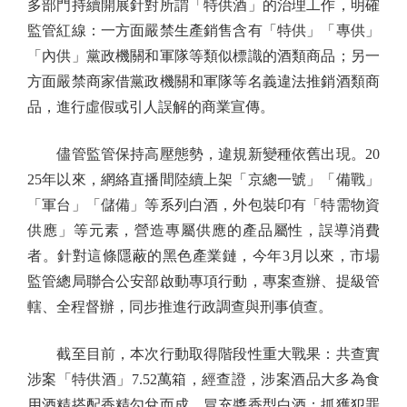
多部門持續開展針對所謂「特供酒」的治理工作，明確
監管紅線：一方面嚴禁生產銷售含有「特供」「專供」
「內供」黨政機關和軍隊等類似標識的酒類商品；另一
方面嚴禁商家借黨政機關和軍隊等名義違法推銷酒類商
品，進行虛假或引人誤解的商業宣傳。
儘管監管保持高壓態勢，違規新變種依舊出現。20
25年以來，網絡直播間陸續上架「京總一號」「備戰」
「軍台」「儲備」等系列白酒，外包裝印有「特需物資
供應」等元素，營造專屬供應的產品屬性，誤導消費
者。針對這條隱蔽的黑色產業鏈，今年3月以來，市場
監管總局聯合公安部啟動專項行動，專案查辦、提級管
轄、全程督辦，同步推進行政調查與刑事偵查。
截至目前，本次行動取得階段性重大戰果：共查實
涉案「特供酒」7.52萬箱，經查證，涉案酒品大多為食
用酒精搭配香精勾兌而成，冒充醬香型白酒；抓獲犯罪