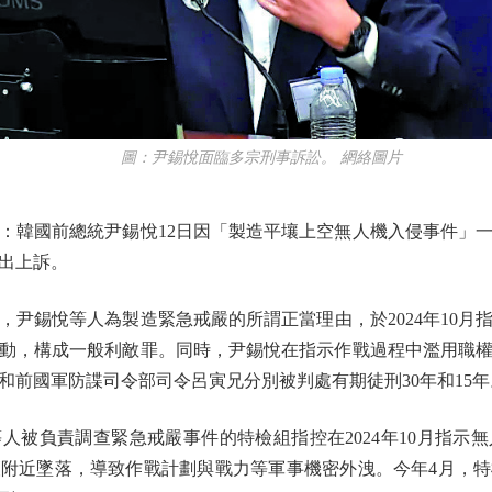
圖：尹錫悅面臨多宗刑事訴訟。 網絡圖片
國前總統尹錫悅12日因「製造平壤上空無人機入侵事件」一
出上訴。
尹錫悅等人為製造緊急戒嚴的所謂正當理由，於2024年10月
動，構成一般利敵罪。同時，尹錫悅在指示作戰過程中濫用職
和前國軍防諜司令部司令呂寅兄分別被判處有期徒刑30年和15年
等人被負責調查緊急戒嚴事件的特檢組指控在2024年10月指
附近墜落，導致作戰計劃與戰力等軍事機密外洩。今年4月，