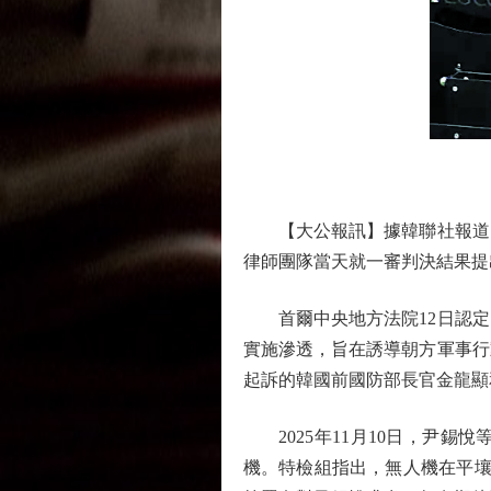
【大公報訊】據韓聯社報道：韓
律師團隊當天就一審判決結果提
首爾中央地方法院12日認定，
實施滲透，旨在誘導朝方軍事行
起訴的韓國前國防部長官金龍顯
2025年11月10日，尹錫悅
機。特檢組指出，無人機在平壤