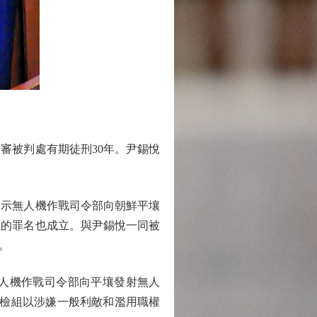
審被判處有期徒刑30年。尹錫悅
指示無人機作戰司令部向朝鮮平壤
權的罪名也成立。與尹錫悅一同被
。
示無人機作戰司令部向平壤發射無人
特檢組以涉嫌一般利敵和濫用職權