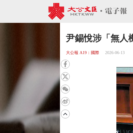
尹錫悅涉「無人
大公報 A19：國際
2026-06-13