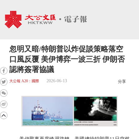
忽明又暗/特朗普以炸促談策略落空
口風反覆 美伊博弈一波三折 伊朗否
認將簽署協議
2026-06-13
大公報 A20：國際
分享
美伊戰事再度峰迴路轉。美國總統特朗普11日突然