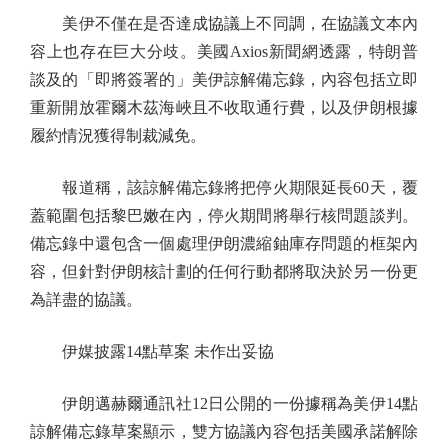
美伊不僅在是否達成協議上不同調，在協議文本內
容上也存在巨大分歧。美國Axios新聞網透露，特朗普
談及的「即將簽署的」美伊諒解備忘錄，內容包括立即
重新開放霍爾木茲海峽且不收取通行費，以及伊朗根據
履約情況獲得制裁減免。
報道稱，該諒解備忘錄將把停火期限延長60天，覆
蓋範圍包括黎巴嫩在內，停火期間將舉行核問題談判。
備忘錄中還包含一個處理伊朗濃縮鈾庫存問題的框架內
容，但針對伊朗核計劃的任何行動都將取決於另一份更
為詳盡的協議。
伊媒披露14點草案 未作出妥協
伊朗邁赫爾通訊社12日公開的一份據稱為美伊14點
諒解備忘錄草案顯示，雙方協議內容包括美國承諾解除