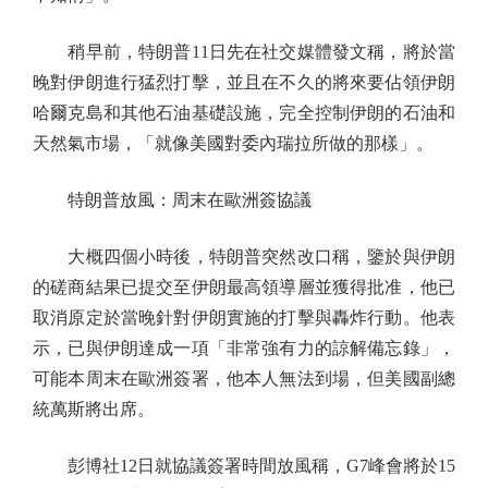
稍早前，特朗普11日先在社交媒體發文稱，將於當
晚對伊朗進行猛烈打擊，並且在不久的將來要佔領伊朗
哈爾克島和其他石油基礎設施，完全控制伊朗的石油和
天然氣市場，「就像美國對委內瑞拉所做的那樣」。
特朗普放風：周末在歐洲簽協議
大概四個小時後，特朗普突然改口稱，鑒於與伊朗
的磋商結果已提交至伊朗最高領導層並獲得批准，他已
取消原定於當晚針對伊朗實施的打擊與轟炸行動。他表
示，已與伊朗達成一項「非常強有力的諒解備忘錄」，
可能本周末在歐洲簽署，他本人無法到場，但美國副總
統萬斯將出席。
彭博社12日就協議簽署時間放風稱，G7峰會將於15