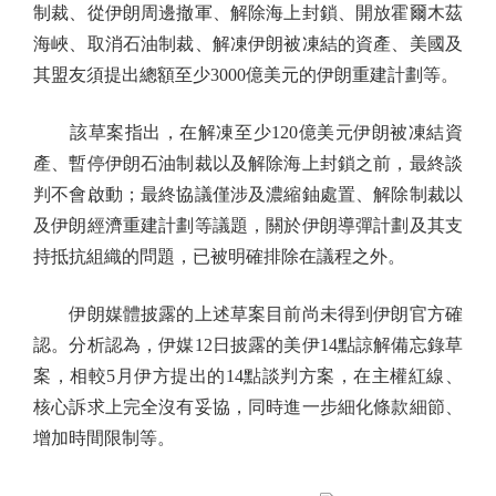
制裁、從伊朗周邊撤軍、解除海上封鎖、開放霍爾木茲
海峽、取消石油制裁、解凍伊朗被凍結的資產、美國及
其盟友須提出總額至少3000億美元的伊朗重建計劃等。
該草案指出，在解凍至少120億美元伊朗被凍結資
產、暫停伊朗石油制裁以及解除海上封鎖之前，最終談
判不會啟動；最終協議僅涉及濃縮鈾處置、解除制裁以
及伊朗經濟重建計劃等議題，關於伊朗導彈計劃及其支
持抵抗組織的問題，已被明確排除在議程之外。
伊朗媒體披露的上述草案目前尚未得到伊朗官方確
認。分析認為，伊媒12日披露的美伊14點諒解備忘錄草
案，相較5月伊方提出的14點談判方案，在主權紅線、
核心訴求上完全沒有妥協，同時進一步細化條款細節、
增加時間限制等。