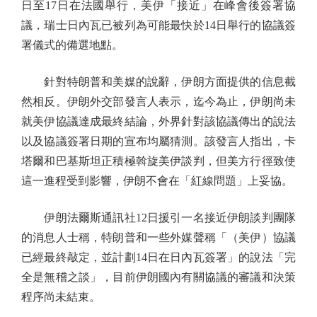
日至17日在法國舉行，美伊「接近」在峰會後簽署協
議，瑞士日內瓦已被列為可能最快於14日舉行的協議簽
署儀式的備選地點。
針對特朗普和美媒的說辭，伊朗方面提供的信息截
然相反。伊朗外交部發言人表示，迄今為止，伊朗尚未
就美伊協議達成最終結論，外界針對該協議傳出的說法
以及協議簽署日期的宣布均屬猜測。該發言人指出，卡
塔爾和巴基斯坦正積極斡旋美伊談判，但美方行徑致使
這一進程受到影響，伊朗不會在「紅線問題」上妥協。
伊朗法爾斯通訊社12日援引一名接近伊朗談判團隊
的消息人士稱，特朗普和一些外媒聲稱「（美伊）協議
已經最終敲定，並計劃14日在日內瓦簽署」的說法「完
全是無稽之談」，目前伊朗國內有關協議的審議和決策
程序尚未結束。