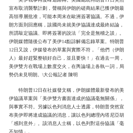
宣布取消襲擊計劃，聲稱與伊朗的磋商結果已獲伊朗最
高領導層批准，可能本周末在歐洲簽署協議。不過，伊
朗方面則回應稱，該國尚未就美伊協議達成最終結論，
所謂敲定協議、即將簽署的說法「完全是無稽之談」。
伊朗媒體隨後公布了美伊14點諒解備忘錄草案。特朗普
12日又說，伊媒發布的草案與實際不符，「他們（伊朗
人）最好趕緊整頓好自己，並且要快！」在過去一周，
美伊雙方在戰場上數度交火，在輿論場上各執一詞，局
勢仍未見明朗。\大公報記者 陳明
特朗普12日在社媒發文稱，伊朗媒體最新發布的美
伊協議草案與「美伊雙方書面達成的協議毫無關係」，
與事實不符。另據以色列消息人士透露，特朗普突然宣
布美伊即將達成協議的消息，讓以色列總理內塔尼亞胡
「感到意外」。該消息人士稱，以色列對這份協議「毫
不知情」。