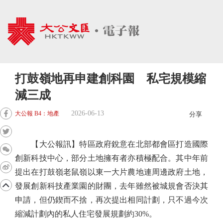
打鼓嶺地再申建創科園 私宅規模縮
減三成
2026-06-13
大公報 B4：地產
分享
【大公報訊】特區政府銳意在北部都會區打造國際
創新科技中心，部分土地擁有者亦積極配合。其中年前
提出在打鼓嶺老鼠嶺以東一大片農地連周邊政府土地，
發展創新科技產業園的財團，去年雖然被城規會否決其
申請，但仍鍥而不捨，再次提出相同計劃，只不過今次
縮減計劃內的私人住宅發展規劃約30%。