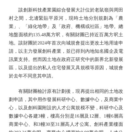
該創新科技產業園綜合發展大計位於老鼠嶺與周田
村之間，北邊緊貼平原河，現時土地分別規劃為「農
業」、「綠化地帶」及「政府、機構或社區」地帶。總
地盤面積約135.48萬方呎，有關財團已持近百萬方呎土
地。該財團於2024年首次向城規會提出更改土地用途申
請，以主力發展創科產業，並已得到內地知名國企及電
訊業支持。然而因土地在政府正研究中的新界北新發展
區，以及提出的私人住宅發展又具規模等原因，城規會
於去年不同意其申請。
有關財團檢討原有計劃後，現再提出相同的土地改
劃申請，其中用作發展科研中心、數據中心，及商業中
心，以及創科園附設的人才公寓規模不變，科研中心及
數據中心各建3幢，樓高分別是16層及12層、1幢6層高
商業中心、和3幢30至31層高人才公寓。創科產業樓面