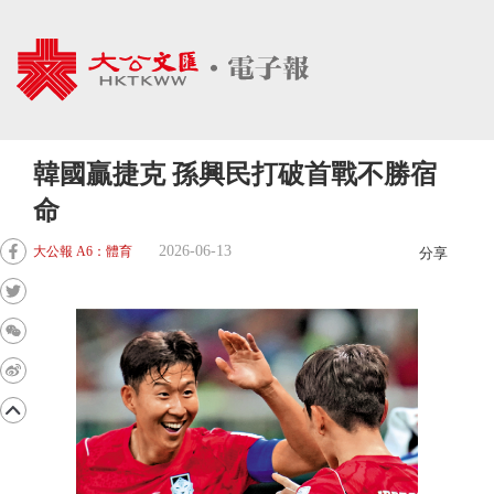
韓國贏捷克 孫興民打破首戰不勝宿
命
2026-06-13
大公報 A6：體育
分享