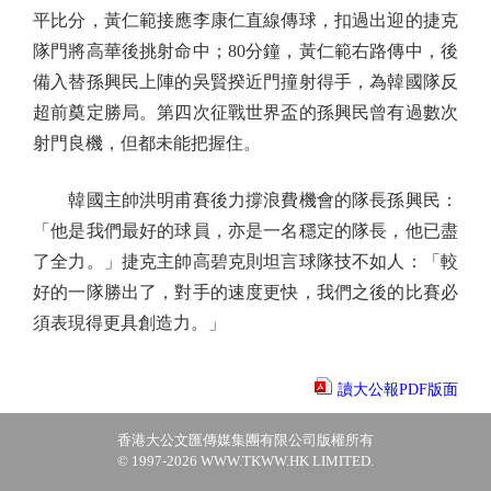
平比分，黃仁範接應李康仁直線傳球，扣過出迎的捷克
隊門將高華後挑射命中；80分鐘，黃仁範右路傳中，後
備入替孫興民上陣的吳賢揆近門撞射得手，為韓國隊反
超前奠定勝局。第四次征戰世界盃的孫興民曾有過數次
射門良機，但都未能把握住。
韓國主帥洪明甫賽後力撐浪費機會的隊長孫興民：
「他是我們最好的球員，亦是一名穩定的隊長，他已盡
了全力。」捷克主帥高碧克則坦言球隊技不如人：「較
好的一隊勝出了，對手的速度更快，我們之後的比賽必
須表現得更具創造力。」
讀大公報PDF版面
香港大公文匯傳媒集團有限公司版權所有
© 1997-2026 WWW.TKWW.HK LIMITED.