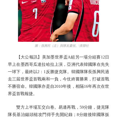
圖：孫興民（左）與隊友慶祝。\美聯社
【大公報訊】美加墨世界盃A組另一場分組賽12日
早上在墨西哥瓜達拉哈拉上演，亞洲代表韓國隊在先失
一球下，最終以2：1反勝捷克隊。韓國隊隊長孫興民過
去三屆世界盃首戰兩和一負，今仗終嘗勝果，打破首戰
不勝宿命。韓國隊亦是自2010年後，相隔16年再次在世
界盃首戰報捷。
雙方上半場互交白卷。易邊再戰，59分鐘，捷克隊
隊長基治錫頭槌攻門得手先開紀錄；8分鐘後韓國隊扳