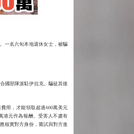
元。一名六旬本地退休女士，被騙
聯合國部隊派駐伊拉克。騙徒其後
用，才能領取超過600萬美元
0萬港元作為報酬。受害人不虞有
友應核實對方身份，嘗試與對方進