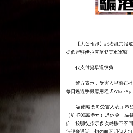
【大公報訊】記者姚棠報道：警
徒假冒駐伊拉克華裔美軍軍醫，
代支付提早退役費
警方表示，受害人早前在社交媒
每日透過手機應用程式Whats
騙徒隨後向受害人表示希望申
（約4700萬港元）退休金，
詐，按騙徒指示多次轉賬至不同
行視像通話，切勿向不明個人銀