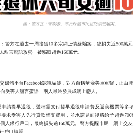
圖：警方在「守網者」專頁呼籲市民提防網戀騙案。
方在過去一周接獲10多宗網上情緣騙案，總損失近500萬
以甜言蜜語攻勢，被騙取超過160萬元。
體平台Facebook認識騙徒，對方自稱華裔美軍軍醫，正由
App向受害人甜言蜜語，兩人最終發展成網上戀人。
請提早退役，聲稱需支付提早退役申請費及返美機票等多項費
騙徒要求受害人先行貸款墊支費用，並承諾見面後將給予超過70
個人銀行戶口，最終損失逾160萬元。警方提醒市民，網上交
行戶口轉賬。