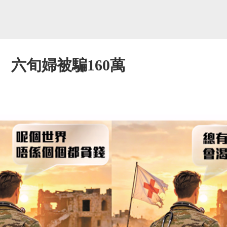
 六旬婦被騙160萬