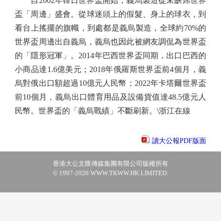
自2002年韓日世界盃開始，義烏製造從未缺席世界
盃「周邊」盛會。從球迷頭上的假髮、身上的球衣，到
看台上搖擺的旗幟，到處都是義烏製造，全球約70%的
世界盃周邊出自義烏，義烏也因此被網友調侃為世界盃
的「隱形冠軍」。2014年巴西世界盃同期，出口巴西的
小商品達1.6億美元；2018年俄羅斯世界盃前4個月，義
烏對俄出口額超過10億元人民幣；2022年卡塔爾世界盃
前10個月，義烏出口體育用品及設備貨值達48.5億元人
民幣。世界盃的「義烏戰績」不斷刷新。\浙江在線
讀大公報PDF版面
香港大公文匯傳媒集團有限公司版權所有
© 1997-2026 WWW.TKWW.HK LIMITED.