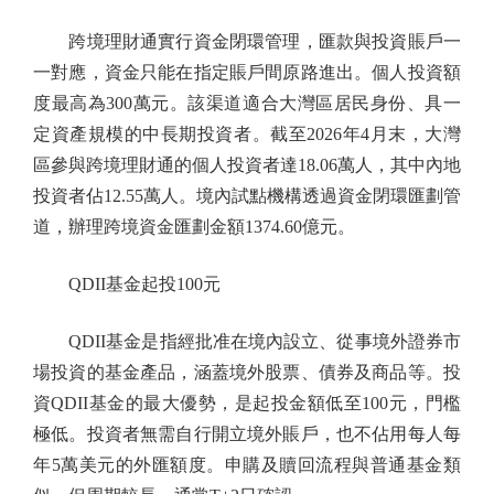
跨境理財通實行資金閉環管理，匯款與投資賬戶一
一對應，資金只能在指定賬戶間原路進出。個人投資額
度最高為300萬元。該渠道適合大灣區居民身份、具一
定資產規模的中長期投資者。截至2026年4月末，大灣
區參與跨境理財通的個人投資者達18.06萬人，其中內地
投資者佔12.55萬人。境內試點機構透過資金閉環匯劃管
道，辦理跨境資金匯劃金額1374.60億元。
QDII基金起投100元
QDII基金是指經批准在境內設立、從事境外證券市
場投資的基金產品，涵蓋境外股票、債券及商品等。投
資QDII基金的最大優勢，是起投金額低至100元，門檻
極低。投資者無需自行開立境外賬戶，也不佔用每人每
年5萬美元的外匯額度。申購及贖回流程與普通基金類