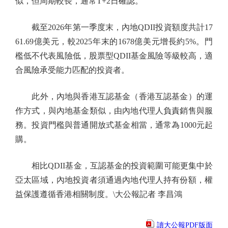
似，但周期較長，通常T+2日確認。
截至2026年第一季度末，內地QDII投資額度共計17
61.69億美元，較2025年末的1678億美元增長約5%。門
檻低不代表風險低，股票型QDII基金風險等級較高，適
合風險承受能力匹配的投資者。
此外，內地與香港互認基金（香港互認基金）的運
作方式，與內地基金類似，由內地代理人負責銷售與服
務。投資門檻與普通開放式基金相當，通常為1000元起
購。
相比QDII基金，互認基金的投資範圍可能更集中於
亞太區域，內地投資者須通過內地代理人持有份額，權
益保護遵循香港相關制度。\大公報記者 李昌鴻
讀大公報PDF版面