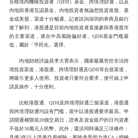
合格境內機構投資者（QDII）基金、跨境理財通，以及
內地與香港互認基金。內地投資者無論想投資港股、基
金或美股，渠道十分暢通。記者諮詢深圳的券商及銀行
後了解到，港股通是目前內地投資者直接參與香港股市
的主要渠道，適合中高風險偏好者。QDII基金門檻最
低，屬於「平民化」選擇。
內地財經評論員李大霄表示，國家嚴厲管控非法跨
境投資渠道，港股通、跨境理財通及QDII等合規渠道，
將吸引更多人使用。投資者只要符合要求，便可線上申
請及操作，十分便利。
比較港股通、QDII及跨境理財通三個渠道，港股通
與跨境理財通均設有門檻，當中以港股通要求最高。申
請開通權限前20個交易日，證券及資金賬戶的日均資產
不低於50萬元人民幣。此外，還須同時滿足三項條件：
具備2年以上證券交易經驗；風險承受能力達C4（積極