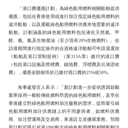
「港口費優惠計劃」為綠色船用燃料相關船舶提供
優惠，包括在香港使用或進行加注指定綠色船用燃料的
遠洋船舶，以及運載綠色船用燃料供應本地需要的遠洋
船舶。計劃涵蓋的綠色船用燃料包括液化天然氣、甲
醇、氨、氫及生物柴油（至少混有20%生物燃料）。在
訪港期間進行指定操作的合資格遠洋船舶可申請退還按
《船舶及港口管制規例》（第313A章）繳付的港口費
（包括港口設施及燈標費、錨地費、浮標費及出港證收
費），優惠金額相等於已繳付港口費的25%或50%。
海事處發言人表示：「新計劃進一步提供誘因鼓勵
業界採用一般較傳統燃料昂貴的綠色船用燃料，及早在
香港建立對綠色船用燃料加注服務的需求，從而吸引綠
色船用燃料加注供應鏈上的不同參與者，如燃料供應
商、加注營運商及交易商，來港設立並擴展業務。預期
新計劃可吸引超過1000船次的綠色船用燃料相關船舶訪