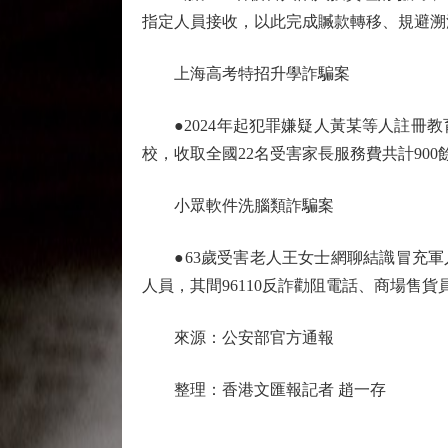
指定人員接收，以此完成贓款轉移、規避溯
上海高考特招升學詐騙案
●2024年起犯罪嫌疑人黃某等人註冊教
校，收取全國22名受害家長服務費共計9
小眾軟件洗腦類詐騙案
●63歲受害老人王女士網聊結識冒充軍人的
人員，其間96110反詐勸阻電話、商場售貨
來源：公安部官方通報
整理：香港文匯報記者 趙一存