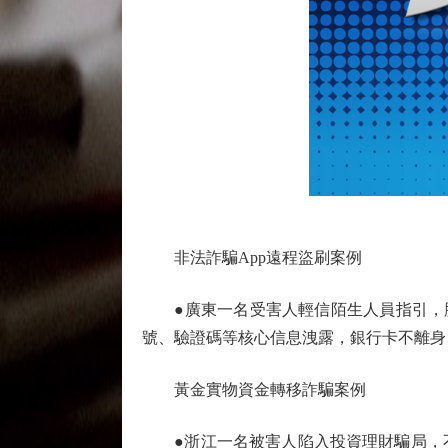
非法詐騙App遠程盜刷案例
●廣東一名受害人輕信陌生人員指引，脫
號、驗證碼等核心信息洩露，銀行卡不離身
黃金實物資金轉移詐騙案例
●浙江一名被害人陷入投資理財騙局，不