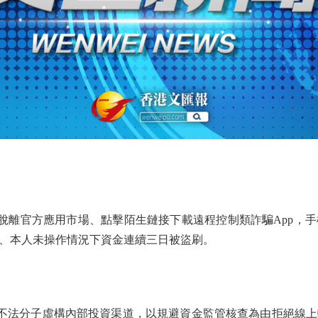
離官方應用市場、點擊陌生鏈接下載遠程控制類詐騙App，手
、本人未操作情況下資金連續三日被盜刷。
法分子虛構內部投資渠道，以規避資金監管核查為由拒絕線上