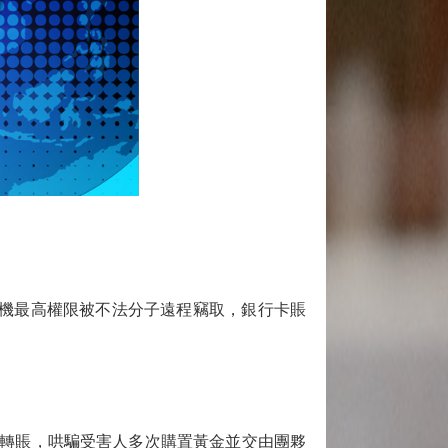
機最高權限被不法分子遠程竊取，銀行卡賬
轉賬，哄騙受害人多次購置黃金並交由團夥