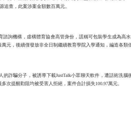
源追查，此案涉案金額數百萬元。
育諮詢機構，虛構體育協會高管身份，謊稱可包裝學生成為高水平運
00餘萬元，後續僅發放非全日制繼續教育學院入學通知，編造各類
詐騙分子，被誘導下載JustTalk小眾聊天軟件，遭話術洗腦
員多次提醒勸阻均被受害人拒絕，案件合計損失100.97萬元。