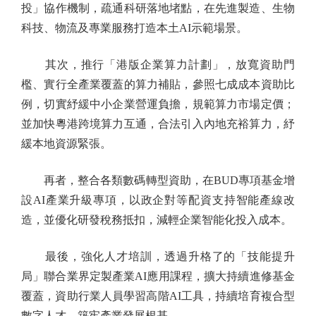
投」協作機制，疏通科研落地堵點，在先進製造、生物
科技、物流及專業服務打造本土AI示範場景。
其次，推行「港版企業算力計劃」，放寬資助門
檻、實行全產業覆蓋的算力補貼，參照七成成本資助比
例，切實紓緩中小企業營運負擔，規範算力市場定價；
並加快粵港跨境算力互通，合法引入內地充裕算力，紓
緩本地資源緊張。
再者，整合各類數碼轉型資助，在BUD專項基金增
設AI產業升級專項，以政企對等配資支持智能產線改
造，並優化研發稅務抵扣，減輕企業智能化投入成本。
最後，強化人才培訓，透過升格了的「技能提升
局」聯合業界定製產業AI應用課程，擴大持續進修基金
覆蓋，資助行業人員學習高階AI工具，持續培育複合型
數字人才，築牢產業發展根基。