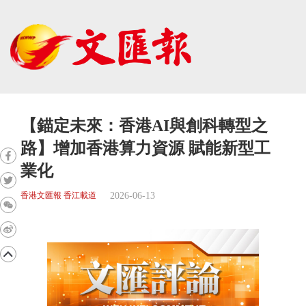
【錨定未來：香港AI與創科轉型之
路】增加香港算力資源 賦能新型工
業化
2026-06-13
香港文匯報 香江載道