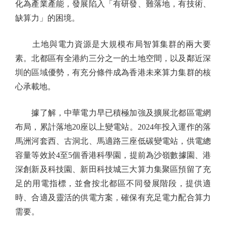
化為產業產能，發展陷入「有研發、難落地，有技術、
缺算力」的困境。
土地與電力資源是大規模布局智算集群的兩大要
素。北都區有全港約三分之一的土地空間，以及鄰近深
圳的區域優勢，有充分條件成為香港未來算力集群的核
心承載地。
據了解，中華電力早已積極加強及擴展北都區電網
布局，累計落地20座以上變電站。2024年投入運作的落
馬洲河套西、古洞北、馬適路三座低碳變電站，供電總
容量等效於4至5個香港科學園，提前為沙嶺數據園、港
深創新及科技園、新田科技城三大算力集聚區預留了充
足的用電指標，並會按北都區不同發展階段，提供適
時、合適及靈活的供電方案，確保有充足電力配合算力
需要。