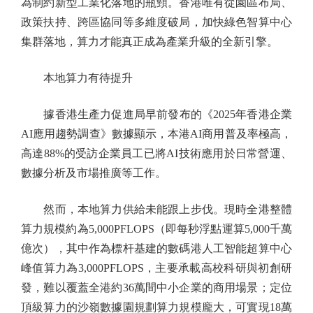
為制約新型工業化落地的瓶頸。香港唯有從園區布局、
政策扶持、跨區協同等多維度破局，加快綠色智算中心
集群落地，算力才能真正成為產業升級的全新引擎。
本地算力有待提升
據香港生產力促進局早前發布的《2025年香港企業
AI應用趨勢調查》數據顯示，本港AI商用普及率極高，
高達88%的受訪企業員工已將AI技術應用於日常營運、
數據分析及市場推廣等工作。
然而，本地算力供給未能跟上步伐。現時全港整體
算力規模約為5,000PFLOPS（即每秒浮點運算5,000千萬
億次），其中作為標杆基建的數碼港人工智能超算中心
峰值算力為3,000PFLOPS，主要承載高校科研與初創研
發，難以覆蓋全港約36萬間中小企業的商用場景；定位
頂級算力的沙嶺數據園規劃算力規模龐大，可實現18萬