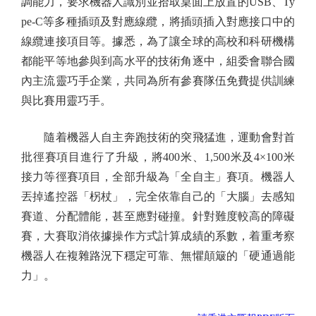
調能力，要求機器人識別並拾取桌面上放置的USB、Ty
pe-C等多種插頭及對應線纜，將插頭插入對應接口中的
線纜連接項目等。據悉，為了讓全球的高校和科研機構
都能平等地參與到高水平的技術角逐中，組委會聯合國
內主流靈巧手企業，共同為所有參賽隊伍免費提供訓練
與比賽用靈巧手。
隨着機器人自主奔跑技術的突飛猛進，運動會對首
批徑賽項目進行了升級，將400米、1,500米及4×100米
接力等徑賽項目，全部升級為「全自主」賽項。機器人
丟掉遙控器「柺杖」，完全依靠自己的「大腦」去感知
賽道、分配體能，甚至應對碰撞。針對難度較高的障礙
賽，大賽取消依據操作方式計算成績的系數，着重考察
機器人在複雜路況下穩定可靠、無懼顛簸的「硬通過能
力」。