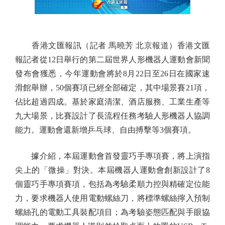
香港文匯報訊（記者 馬曉芳 北京報道）香港文匯
報記者從12日舉行的第二屆世界人形機器人運動會新聞
發布會獲悉，今年運動會將於8月22日至26日在國家速
滑館舉辦，50個賽項已經全部確定，其中場景賽21項，
佔比超過四成。基於家庭清潔、酒店服務、工業生產等
九大場景，比賽設計了長流程任務考驗人形機器人協調
能力。運動會還新增乒乓球、自由搏擊等3個賽項。
據介紹，本屆運動會首發靈巧手專項賽，將上演指
尖上的「微操」對決。本屆機器人運動會創新設計了8
個靈巧手專項賽項，包括為考驗柔順力控與精確定位能
力，要求機器人使用電動螺絲刀，將標準螺絲擰入預制
螺絲孔的電動工具裝配項目；為考驗姿態匹配與手眼協