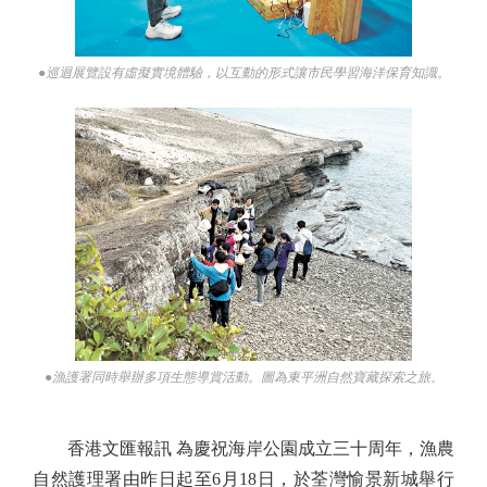
●巡迴展覽設有虛擬實境體驗，以互動的形式讓市民學習海洋保育知識。
●漁護署同時舉辦多項生態導賞活動。圖為東平洲自然寶藏探索之旅。
香港文匯報訊 為慶祝海岸公園成立三十周年，漁農
自然護理署由昨日起至6月18日，於荃灣愉景新城舉行