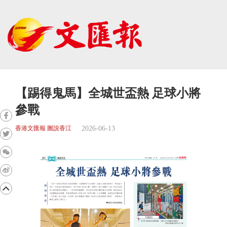
【踢得鬼馬】全城世盃熱 足球小將
參戰
2026-06-13
香港文匯報 圖說香江