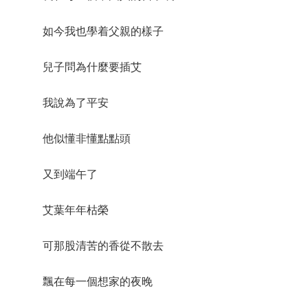
如今我也學着父親的樣子
兒子問為什麼要插艾
我說為了平安
他似懂非懂點點頭
又到端午了
艾葉年年枯榮
可那股清苦的香從不散去
飄在每一個想家的夜晚