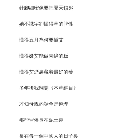
針腳細密像要把夏天鎖起
她不識字卻懂得草的脾性
懂得五月為何要插艾
懂得嫩艾能做青綠的粄
懂得艾煙裏藏着最好的藥
多年後我翻開《本草綱目》
才知母親的話全是道理
那些習俗長在泥土裏
長在每一個中國人的日子裏