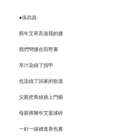
●張武昌
那年艾草高過我的腰
我們彎腰在田野裏
草汁染綠了指甲
也染綠了回家的歌謠
父親把青綠插上門楣
母親將陳年艾葉揉碎
一針一線縫進香包裏