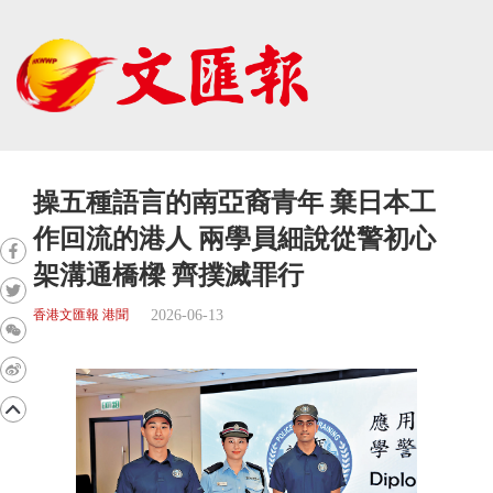
操五種語言的南亞裔青年 棄日本工
作回流的港人 兩學員細說從警初心
架溝通橋樑 齊撲滅罪行
2026-06-13
香港文匯報 港聞