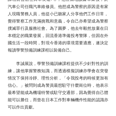
汽車公司任職汽車維修員。他想成為警察的原因是有家
人現職警務人員，他從小已聽家人分享他們工作日常，
覺得警察工作充滿挑戰和意義，令自己亦希望成為警察
撲滅罪行及服務社會。為了圓夢，他去年毅然放棄在日
本穩定的職業發展，回流香港準備投考警隊，但因在外
國生活一段時間，對現今香港的環境需要適應，遂決定
報讀學警預備訓練課程以裝備自己。
李誠展說，學警預備訓練課程提供不少針對性的訓
練，讓他掌握警務知識，而透過模擬訓練亦學會在突發
情況下保持冷靜、理性分析，「令我投考的時候更加有
信心。」被問到成為警員最想駐守什麼崗位時，他表示
最希望能成為機場特警或駐守交通部，因為覺得自己體
能可以勝任，而曾在日本工作對車輛機件性能的認識亦
可以作出貢獻。