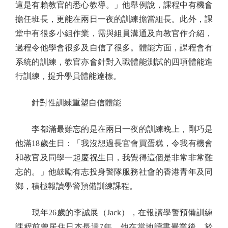
這是有賴教官的悉心教導。」他舉例說，課程中有機會
擔任班長，更能在兩日一夜的訓練擔當組長。此外，課
堂中有很多小組作業，需與組員溝通及向教官作介紹，
過程令他學會很多及自信了很多。體能方面，課程會有
系統的訓練，教官亦會針對入職體能測試的四項體能進
行訓練，提升學員體能達標。
針對性訓練重塑自信體能
李都滿最難忘的是在兩日一夜的訓練晚上，剛巧是
他滿18歲生日：「我沒想過長官會買蛋糕，令我有機會
和教官及同學一起慶祝生日，我覺得這個是非常非常難
忘的。」他鼓勵有志投身警隊服務社會的香港青年及同
鄉，積極報讀學警預備訓練課程。
現年26歲的李誠展（Jack），在報讀學警預備訓練
課程前曾居住日本長達7年，他在當地讀書畢業後，於