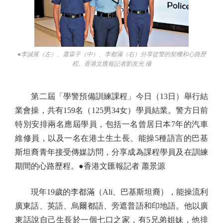
●李誠展（左）、蕭霖子（中）、李都滿（右）分享從警的契機和心路歷
程。香港文匯報記者劉友光 攝
第二屆「學警預備訓練課程」今日（13日）舉行結
業會操，共有159名（125男34女）學員結業。警方日前
特別安排兩名應屆學員，包括一名曾居日本7年的汽車
維修員，以及一名在港土生土長、能操5種語言的巴基
斯坦裔青年接受傳媒訪問，分享成為課程學員及在訓練
期間的心路歷程。●香港文匯報記者 蕭景源
現年19歲的李都滿（Ali、巴基斯坦裔），能操流利
廣東話、英語、烏爾都語、旁遮普語和印地語。他以廣
東話說自己生長於一個七口之家，有5兄弟姐妹，他排