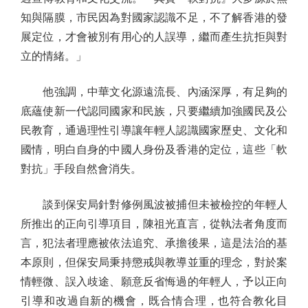
知與隔膜，市民因為對國家認識不足，不了解香港的發
展定位，才會被別有用心的人誤導，繼而產生抗拒與對
立的情緒。」
他強調，中華文化源遠流長、內涵深厚，有足夠的
底蘊使新一代認同國家和民族，只要繼續加強國民及公
民教育，通過理性引導讓年輕人認識國家歷史、文化和
國情，明白自身的中國人身份及香港的定位，這些「軟
對抗」手段自然會消失。
談到保安局針對修例風波被捕但未被檢控的年輕人
所推出的正向引導項目，陳祖光直言，從執法者角度而
言，犯法者理應被依法追究、承擔後果，這是法治的基
本原則，但保安局秉持懲戒與教導並重的理念，對於案
情輕微、誤入歧途、願意反省悔過的年輕人，予以正向
引導和改過自新的機會，既合情合理，也符合教化目