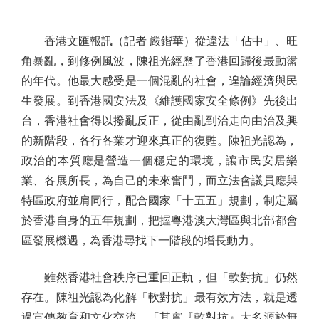
香港文匯報訊（記者 嚴鍇華）從違法「佔中」、旺
角暴亂，到修例風波，陳祖光經歷了香港回歸後最動盪
的年代。他最大感受是一個混亂的社會，遑論經濟與民
生發展。到香港國安法及《維護國家安全條例》先後出
台，香港社會得以撥亂反正，從由亂到治走向由治及興
的新階段，各行各業才迎來真正的復甦。陳祖光認為，
政治的本質應是營造一個穩定的環境，讓市民安居樂
業、各展所長，為自己的未來奮鬥，而立法會議員應與
特區政府並肩同行，配合國家「十五五」規劃，制定屬
於香港自身的五年規劃，把握粵港澳大灣區與北部都會
區發展機遇，為香港尋找下一階段的增長動力。
雖然香港社會秩序已重回正軌，但「軟對抗」仍然
存在。陳祖光認為化解「軟對抗」最有效方法，就是透
過宣傳教育和文化交流。「其實『軟對抗』大多源於無