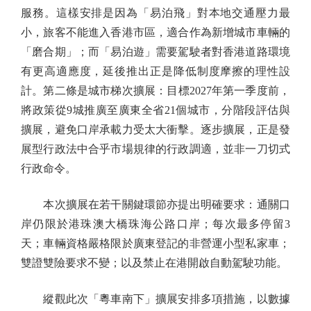
服務。這樣安排是因為「易泊飛」對本地交通壓力最
小，旅客不能進入香港市區，適合作為新增城市車輛的
「磨合期」；而「易泊遊」需要駕駛者對香港道路環境
有更高適應度，延後推出正是降低制度摩擦的理性設
計。第二條是城市梯次擴展：目標2027年第一季度前，
將政策從9城推廣至廣東全省21個城市，分階段評估與
擴展，避免口岸承載力受太大衝擊。逐步擴展，正是發
展型行政法中合乎市場規律的行政調適，並非一刀切式
行政命令。
本次擴展在若干關鍵環節亦提出明確要求：通關口
岸仍限於港珠澳大橋珠海公路口岸；每次最多停留3
天；車輛資格嚴格限於廣東登記的非營運小型私家車；
雙證雙險要求不變；以及禁止在港開啟自動駕駛功能。
縱觀此次「粵車南下」擴展安排多項措施，以數據