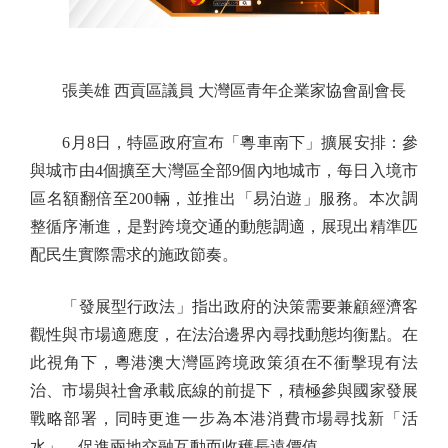
張美雄 西貢區議員 大灣區青年企業家協會副會長
6月8日，特區政府宣布「粵車南下」擴展安排：參
與城市由4個擴至大灣區全部9個內地城市，每日入境市
區名額翻倍至200輛，並推出「易泊遊」服務。本次調
整循序漸進，是對跨境交通的動態調適，展現出精準匹
配民生實際需求的施政節奏。
「發展型行政法」指出政府的決策需要兼顧經濟客
觀性與市場適應度，在法治邊界內尋找動態均衡點。在
此視角下，粵港澳大灣區跨境政策須在不衝擊現有法
治、市場與社會承載底線的前提下，積極參與國家發展
戰略部署，同時更進一步為本港消費市場尋找新「活
水」，促進兩地交融互動而收穫長遠價值。