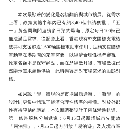
本次最顯著的變化是名額翻倍與城市擴展。從需求
上看，政策實施半年內已有約8,400個申請獲批，「五
一」黃金周期間連續多日預約爆滿，原定每日100輛已
無法滿足需求。從配套上看，香港現有83支國標充電樁
總共可支援超過1,600輛國標電動車使用，足夠支援國標
電動車在港期間的充電需要。以經濟合理性標準審視，
原定名額本是保守起點，而在歷經數月後，市場數據已
然顯示需求超過供給，此時擴容是對市場需求的動態對
標。
如果說「變」體現的是市場回應邏輯，「漸變」的
設計則更集中體現了經濟合理性標準的精髓。對於外部
性有待評估的議題，本次新調整設計了兩條漸進軌道。
第一條是服務分層遞進：6月15日起新增城市先開放
「易泊飛」，7月25日起方開放「易泊遊」及入境市區