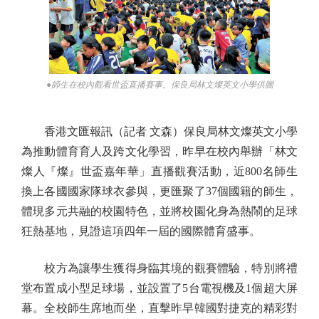
●師生在校內觀看世盃直播賽事。保良局林文燦英文小學供圖
香港文匯報訊（記者 文森）保良局林文燦英文小學
為推動體育育人及跨文化學習，昨早在校內舉辦「林文
燦人『燦』世盃嘉年華」直播觀賽活動，近800名師生
換上各國國家隊球衣參與，更匯聚了37個國籍的師生，
體現多元共融的校園特色，並將校園化身為熱鬧的足球
狂熱基地，見證這項四年一屆的國際體育盛事。
校方為讓學生獲得身臨其境的觀賽體驗，特別將禮
堂布置成小型足球場，並設置了5台電視機及1個超大屏
幕。全校師生席地而坐，直擊昨早韓國對捷克的精彩對