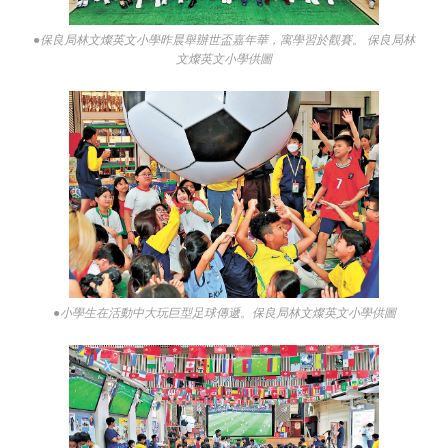
●保良局林文燦英文小學昨晨舉辦世盃嘉年華，寓學習於觀賽。 保良局林
文燦英文小學供圖
●小學生在活動中大玩巨型足球傳遞。保良局林文燦英文小學供圖