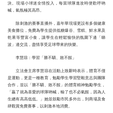
決。現場小球迷全情投入，每當球隊進攻時便歡呼吶
喊，氣氛極其高昂。
除刺激的賽事直播外，嘉年華現場更設有多個健康
美食攤位，免費為學生提供低糖爆谷、雪糕、鮮水果及
乾果等豐富小食，讓學生在輕鬆愉快的氛圍下邊「睇
波」邊交流，盡情享受足球帶來的快樂。
李慧琼：學習「勝不驕、敗不餒」
立法會主席李慧琼在活動上致辭時表示，體育不僅
是運動，更是一種教育，勉勵學生學習堅毅意志與團隊
合作，並以「勝不驕、敗不餒」的體育精神勉勵學生，
「贏了就為喜愛的球隊吶喊，輸了也不必氣餒，因為人
生總有高高低低。」她並鼓勵市民多外出，到商場及食
肆觀賞免費賽事，以刺激本地消費。